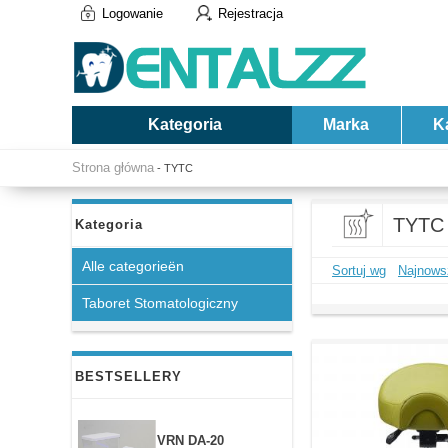
Logowanie
Rejestracja
Kategoria
Marka
K
Strona główna
- TYTC
TYTC
Kategoria
Alle categorieën
Sortuj wg
Najnows
Taboret Stomatologiczny
BESTSELLERY
VRN DA-20