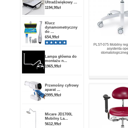
Ultradźwiękowy ...
1194,99zł
Klucz
dynamometryczny
do ...
654,99zł
PLST-075 Mobilny reg
asystenta ope
stomatologicznego
Lampa główna do
montażu n...
1965,99zł
Przenośny cyfrowy
aparat ...
2995,99zł
Micare JD1700L
Mobilny La...
5612,99zł