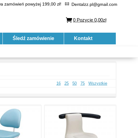
 zamówień powyżej 199,00 zł!
Dentalzz.pl@gmail.com
0
Pozycje
0,00zł
Śledź zamówienie
Kontakt
16
25
50
75
Wszystkie