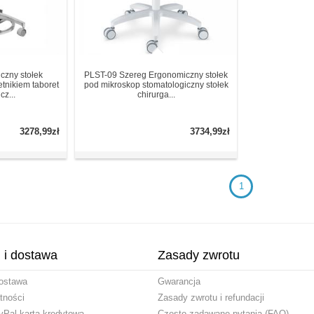
czny stołek
PLST-09 Szereg Ergonomiczny stołek
etnikiem taboret
pod mikroskop stomatologiczny stołek
cz...
chirurga...
3278,99zł
3734,99zł
1
i i dostawa
Zasady zwrotu
ostawa
Gwarancja
tności
Zasady zwrotu i refundacji
yPal kartą kredytową
Często zadawane pytania (FAQ)