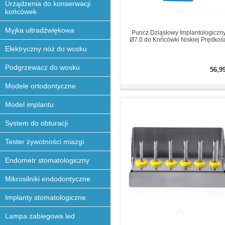
Urządzenia do konserwacji
końcówek
Myjka ultradźwiękowa
Puncz Dziąsłowy Implantologiczn
Ø7.0 do Końcówki Niskiej Prędkośc
Elektryczny nóż do wosku
Podgrzewacz do wosku
56,9
Modele ortodontyczne
Model implantu
System do obturacji
Tester żywotności miazgi
Endometr stomatologiczny
Mikrosilniki endodontyczne
Implanty stomatologiczne
Lampa zabiegowa led