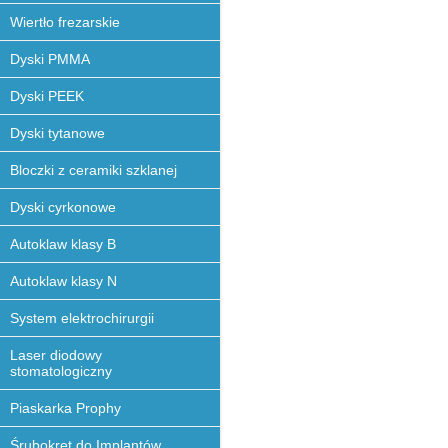
Wiertło frezarskie
Dyski PMMA
Dyski PEEK
Dyski tytanowe
Bloczki z ceramiki szklanej
Dyski cyrkonowe
Autoklaw klasy B
Autoklaw klasy N
System elektrochirurgii
Laser diodowy
stomatologiczny
Piaskarka Prophy
Śrubokręt do Implantów