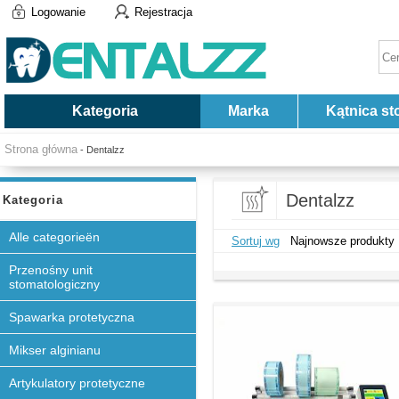
Logowanie
Rejestracja
Kategoria
Marka
Kątnica st
Strona główna
- Dentalzz
Dentalzz
Kategoria
Alle categorieën
Sortuj wg
Najnowsze produkty
Przenośny unit
stomatologiczny
Spawarka protetyczna
Mikser alginianu
Artykulatory protetyczne