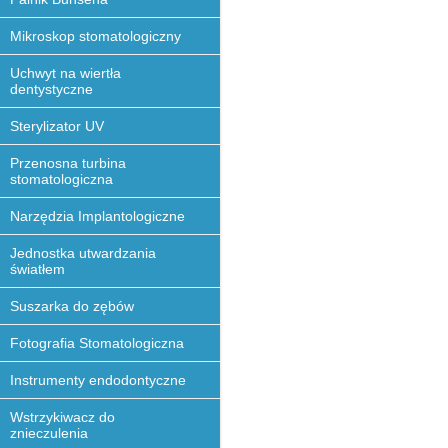
Mikroskop stomatologiczny
Uchwyt na wiertła
dentystyczne
Sterylizator UV
Przenosna turbina
stomatologiczna
Narzędzia Implantologiczne
Jednostka utwardzania
światłem
Suszarka do zębów
Fotografia Stomatologiczna
Instrumenty endodontyczne
Wstrzykiwacz do
znieczulenia