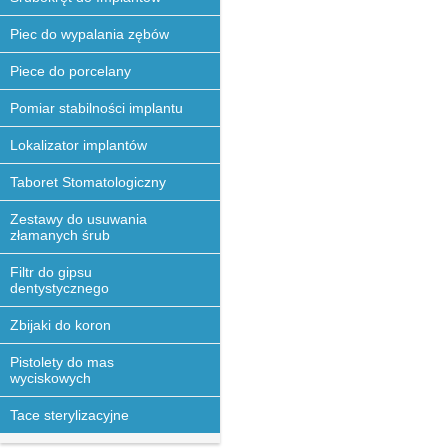
Piec do wypalania zębów
Piece do porcelany
Pomiar stabilności implantu
Lokalizator implantów
Taboret Stomatologiczny
Zestawy do usuwania
złamanych śrub
Filtr do gipsu
dentystycznego
Zbijaki do koron
Pistolety do mas
wyciskowych
Tace sterylizacyjne