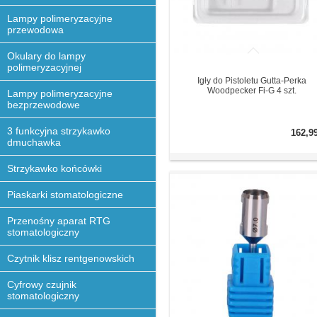
Lampy polimeryzacyjne
przewodowa
Okulary do lampy
polimeryzacyjnej
Igły do Pistoletu Gutta-Perka
Woodpecker Fi-G 4 szt.
Lampy polimeryzacyjne
bezprzewodowe
3 funkcyjna strzykawko
162,9
dmuchawka
Strzykawko końcówki
Piaskarki stomatologiczne
Przenośny aparat RTG
stomatologiczny
Czytnik klisz rentgenowskich
Cyfrowy czujnik
stomatologiczny