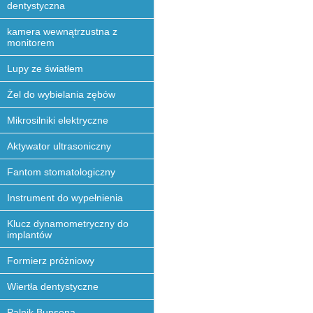
dentystyczna
kamera wewnątrzustna z
monitorem
Lupy ze światłem
Żel do wybielania zębów
Mikrosilniki elektryczne
Aktywator ultrasoniczny
Fantom stomatologiczny
Instrument do wypełnienia
Klucz dynamometryczny do
implantów
Formierz próżniowy
Wiertła dentystyczne
Palnik Bunsena