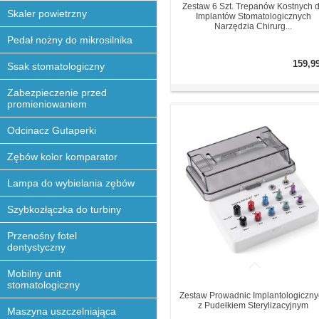
Zestaw 6 Szt. Trepanów Kostnych 
Skaler powietrzny
Implantów Stomatologicznych
Narzędzia Chirurg...
Pedał nożny do mikrosilnika
159,9
Ssak stomatologiczny
Zabezpieczenie przed
promieniowaniem
Odcinacz Gutaperki
Zębów kolor komparator
Lampa do wybielania zębów
Szybkozłączka do turbiny
Przenośny fotel
dentystyczny
Mobilny unit
stomatologiczny
Zestaw Prowadnic Implantologiczny
z Pudełkiem Sterylizacyjnym
Maszyna uszczelniająca