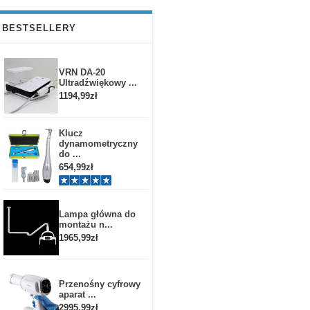
BESTSELLERY
VRN DA-20
Ultradźwiękowy ...
1194,99zł
Klucz
dynamometryczny
do ...
654,99zł
Lampa główna do
montażu n...
1965,99zł
Przenośny cyfrowy
aparat ...
2995,99zł