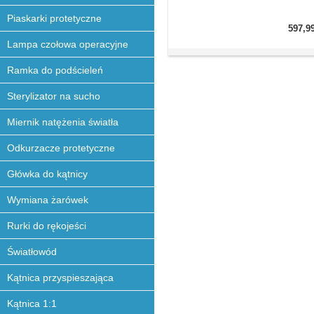
Piaskarki protetyczne
597,9
Lampa czołowa operacyjne
Ramka do podścieleń
Sterylizator na sucho
Miernik natężenia światła
Odkurzacze protetyczne
Główka do kątnicy
Wymiana żarówek
Rurki do rękojeści
Światłowód
Kątnica przyspieszająca
Kątnica 1:1