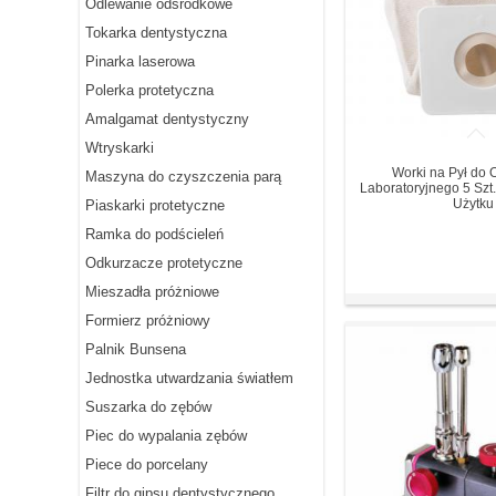
Odlewanie odśrodkowe
Tokarka dentystyczna
Pinarka laserowa
Polerka protetyczna
Amalgamat dentystyczny
Wtryskarki
Worki na Pył do
Maszyna do czyszczenia parą
Laboratoryjnego 5 Szt
Użytku
Piaskarki protetyczne
Ramka do podścieleń
Odkurzacze protetyczne
Mieszadła próżniowe
Formierz próżniowy
Palnik Bunsena
Jednostka utwardzania światłem
Suszarka do zębów
Piec do wypalania zębów
Piece do porcelany
Filtr do gipsu dentystycznego