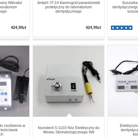
awny Wibrator
Jintai® JT-10 klamrograf pararelometr
Suszarka 
boratorium
protetyczny do laboratorium
dentystycznego
nego
dentystycznego
susza
424,99zł
424,99zł
o rzeźbienia w
Elektryczn
Nurodent S-1103 Nóż Elektryczny do
6 końcówek
dentystyc
Wosku Stomatologicznego 9W
ch
ko