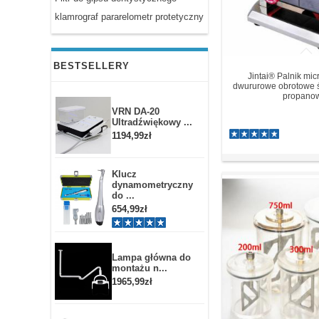
klamrograf pararelometr protetyczny
BESTSELLERY
Jintai® Palnik mi
dwururowe obrotowe 
propano
VRN DA-20
Ultradźwiękowy ...
1194,99zł
Klucz
dynamometryczny
do ...
654,99zł
Lampa główna do
montażu n...
1965,99zł