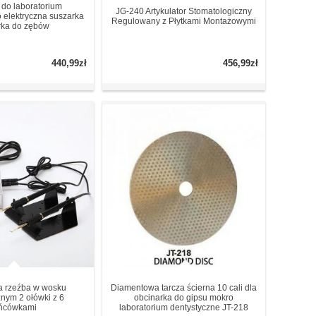
do laboratorium
JG-240 Artykulator Stomatologiczny
 elektryczna suszarka
Regulowany z Płytkami Montażowymi
rka do zębów
440,99zł
456,99zł
a rzeźba w wosku
Diamentowa tarcza ścierna 10 cali dla
znym 2 ołówki z 6
obcinarka do gipsu mokro
ńcówkami
laboratorium dentystyczne JT-218