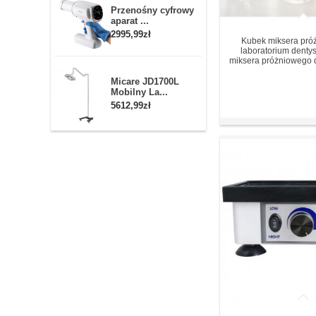
Przenośny cyfrowy
aparat ...
2995,99zł
Kubek miksera pró
laboratorium denty
miksera próżniowego 
Micare JD1700L
Mobilny La...
5612,99zł