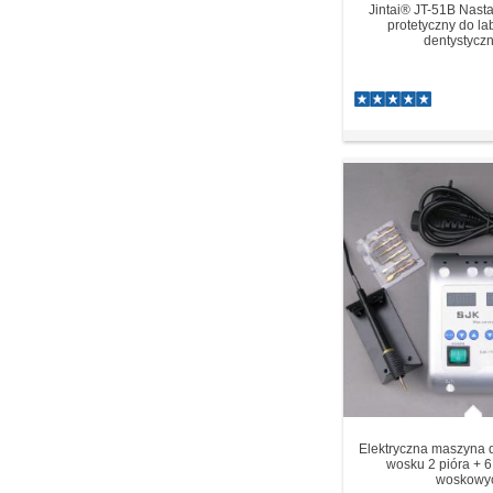
Jintai® JT-51B Nast
protetyczny do la
dentystycz
Elektryczna maszyna d
wosku 2 pióra + 
woskowy