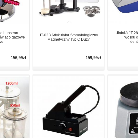
cro bunsena
Jintai® JT-2
JT-02B Artykulator Stomatologiczny
światło gazowe
wosku d
Magnetyczny Typ C Duży
we
dent
156,99zł
159,99zł