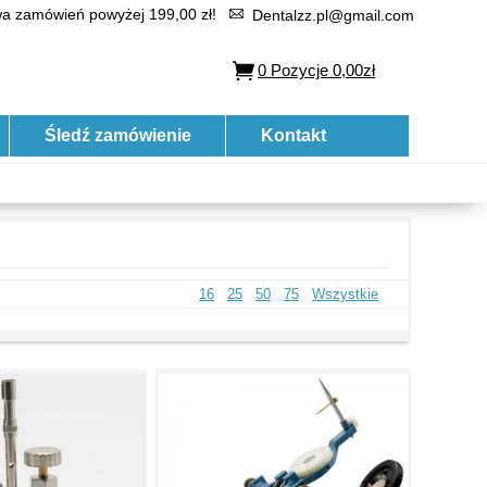
 zamówień powyżej 199,00 zł!
Dentalzz.pl@gmail.com
0
Pozycje
0,00zł
Śledź zamówienie
Kontakt
16
25
50
75
Wszystkie