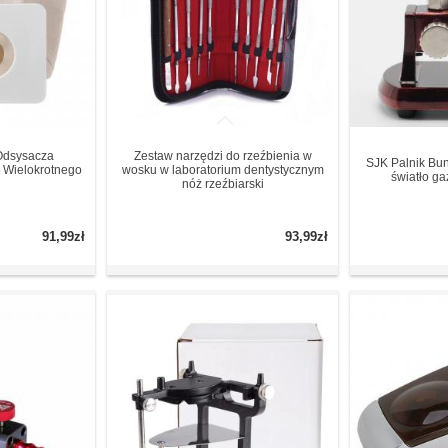
 Odsysacza
Zestaw narzędzi do rzeźbienia w
SJK Palnik Bu
. Wielokrotnego
wosku w laboratorium dentystycznym
światło g
nóż rzeźbiarski
91,99zł
93,99zł