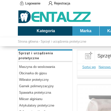
Logowanie
Rejestracja
Kategoria
Marka
K
Strona główna
Sprzęt i urządzenia protetyczne
-
Sprzęt i urządzenia
Sprzęt
protetyczne
Maszyna do woskowania
Sortuj wg
Najnows
Obcinarka do gipsu
Wibrator protetyczny
Garnek polimeryzacyjny
Spawarka protetyczna
Mikser alginianu
Artykulatory protetyczne