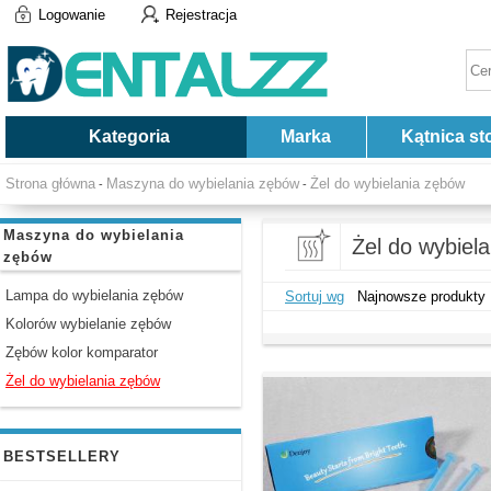
Logowanie
Rejestracja
Kategoria
Marka
Kątnica st
Strona główna
Maszyna do wybielania zębów
Żel do wybielania zębów
-
-
Maszyna do wybielania
Żel do wybiel
zębów
Lampa do wybielania zębów
Sortuj wg
Najnowsze produkty
Kolorów wybielanie zębów
Zębów kolor komparator
Żel do wybielania zębów
BESTSELLERY