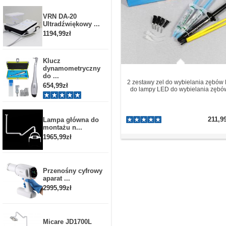
VRN DA-20
Ultradźwiękowy ...
1194,99zł
Klucz
dynamometryczny
do ...
2 zestawy zel do wybielania zębów 
654,99zł
do lampy LED do wybielania zębó
211,9
Lampa główna do
montażu n...
1965,99zł
Przenośny cyfrowy
aparat ...
2995,99zł
Micare JD1700L