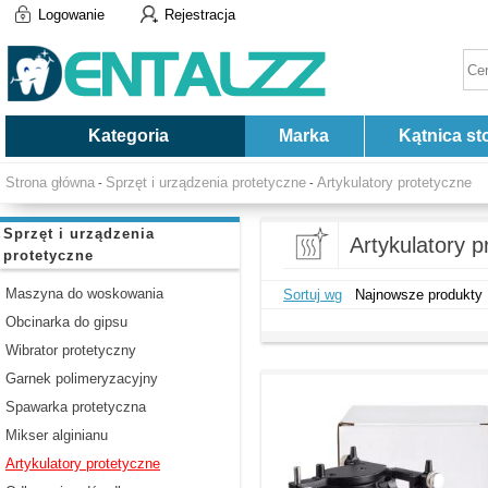
Logowanie
Rejestracja
Kategoria
Marka
Kątnica st
Strona główna
Sprzęt i urządzenia protetyczne
Artykulatory protetyczne
-
-
Sprzęt i urządzenia
Artykulatory p
protetyczne
Maszyna do woskowania
Sortuj wg
Najnowsze produkty
Obcinarka do gipsu
Wibrator protetyczny
Garnek polimeryzacyjny
Spawarka protetyczna
Mikser alginianu
Artykulatory protetyczne