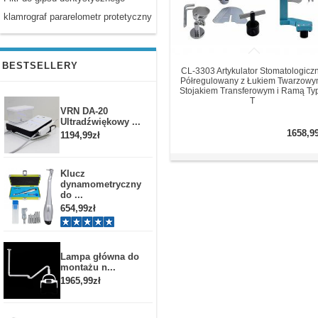
klamrograf pararelometr protetyczny
BESTSELLERY
CL-3303 Artykulator Stomatologicz
Półregulowany z Łukiem Twarzowy
Stojakiem Transferowym i Ramą Ty
T
VRN DA-20
Ultradźwiękowy ...
1658,9
1194,99zł
Klucz
dynamometryczny
do ...
654,99zł
Lampa główna do
montażu n...
1965,99zł