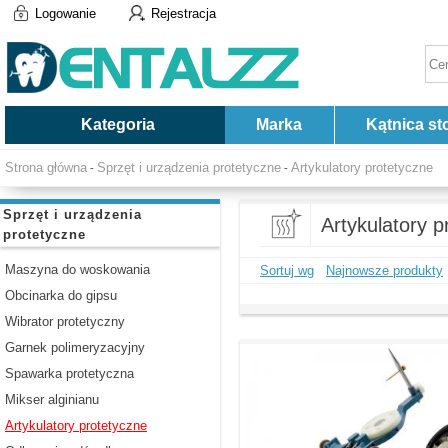
Logowanie
Rejestracja
Kategoria
Marka
Kątnica st
Strona główna
Sprzęt i urządzenia protetyczne
Artykulatory protetyczne
-
-
Sprzęt i urządzenia
Artykulatory p
protetyczne
Maszyna do woskowania
Sortuj wg
Najnowsze produkty
Obcinarka do gipsu
Wibrator protetyczny
Garnek polimeryzacyjny
Spawarka protetyczna
Mikser alginianu
Artykulatory protetyczne