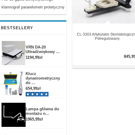
klamrograf pararelometr protetyczny
BESTSELLERY
CL-3303 Artykulator Stomatologicz
Półregulowany
VRN DA-20
Ultradźwiękowy ...
845,9
1194,99zł
Klucz
dynamometryczny
do ...
654,99zł
Lampa główna do
montażu n...
1965,99zł