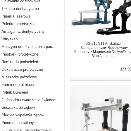
Odlewanie odśrodkowe
Tokarka dentystyczna
Pinarka laserowa
Polerka protetyczna
Amalgamat dentystyczny
Wtryskarki
JG-210/211 Artykulator
Maszyna do czyszczenia parą
Stomatologiczny Regulowany
Manualny z Magnesem Dużym/Mał
Piaskarki protetyczne
Stop Aluminium
Ramka do podścieleń
137,9
Odkurzacze protetyczne
Mieszadła próżniowe
Formierz próżniowy
Palnik Bunsena
Jednostka utwardzania światłem
Suszarka do zębów
Piec do wypalania zębów
Piece do porcelany
Filtr do gipsu dentystycznego