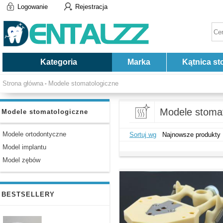
Logowanie
Rejestracja
Kategoria
Marka
Kątnica st
Strona główna
Modele stomatologiczne
-
Modele stoma
Modele stomatologiczne
Modele ortodontyczne
Sortuj wg
Najnowsze produkty
Model implantu
Model zębów
BESTSELLERY