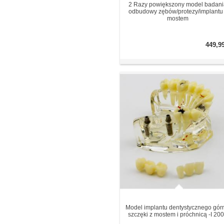
2 Razy powiększony model badani
odbudowy zębów/protezy/implantu
mostem
449,9
Model implantu dentystycznego gór
szczęki z mostem i próchnicą -I 20