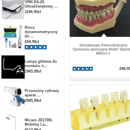
VRN DA-20
Ultradźwiękowy ...
1194,99zł
Klucz
dynamometryczny
do ...
654,99zł
Stomatologia Rekonstrukcyjna
Symulacja operacyjna Model Typod
M8014-2
Lampa główna do
montażu n...
248,9
1965,99zł
Przenośny cyfrowy
aparat ...
2995,99zł
Micare JD1700L
Mobilny La...
5612,99zł