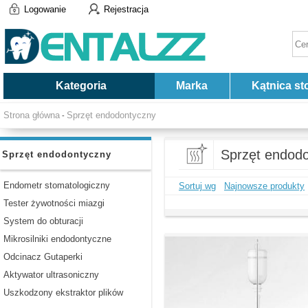
Logowanie
Rejestracja
Kategoria
Marka
Kątnica st
Strona główna
Sprzęt endodontyczny
-
Sprzęt endod
Sprzęt endodontyczny
Endometr stomatologiczny
Sortuj wg
Najnowsze produkty
Tester żywotności miazgi
System do obturacji
Mikrosilniki endodontyczne
Odcinacz Gutaperki
Aktywator ultrasoniczny
Uszkodzony ekstraktor plików