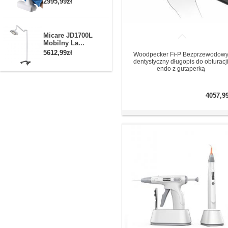
2995,99zł
Micare JD1700L
Mobilny La...
5612,99zł
Woodpecker Fi-P Bezprzewodow
dentystyczny długopis do obturacj
endo z gutaperką
4057,9