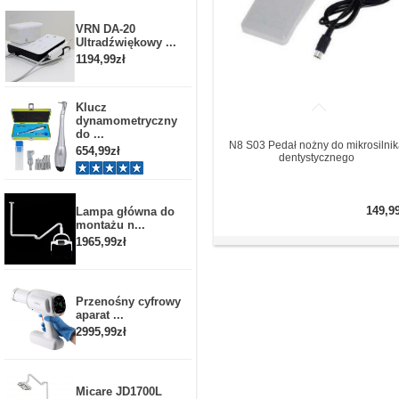
VRN DA-20
Ultradźwiękowy ...
1194,99zł
Klucz
dynamometryczny
do ...
N8 S03 Pedał nożny do mikrosilni
654,99zł
dentystycznego
149,9
Lampa główna do
montażu n...
1965,99zł
Przenośny cyfrowy
aparat ...
2995,99zł
Micare JD1700L