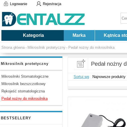
Logowanie
Rejestracja
Kategoria
Marka
Kątnica st
Strona główna
Mikrosilnik protetyczny
Pedał nożny do mikrosilnika
-
-
Pedał nożny d
Mikrosilnik protetyczny
Mikrosilniki Stomatologiczne
Sortuj wg
Najnowsze produkty
Mikrosilnik bezszczotkowy
Rękojeść stomatologiczna
Pedał nożny do mikrosilnika
BESTSELLERY