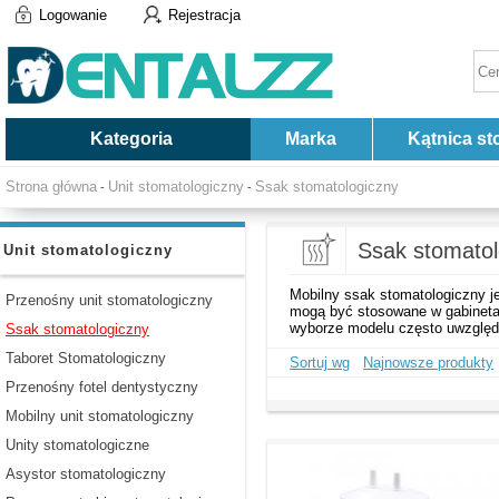
Logowanie
Rejestracja
Kategoria
Marka
Kątnica st
Strona główna
Unit stomatologiczny
Ssak stomatologiczny
-
-
Ssak stomatol
Unit stomatologiczny
Mobilny ssak stomatologiczny j
Przenośny unit stomatologiczny
mogą być stosowane w gabinetac
wyborze modelu często uwzględn
Ssak stomatologiczny
Taboret Stomatologiczny
Sortuj wg
Najnowsze produkty
Przenośny fotel dentystyczny
Mobilny unit stomatologiczny
Unity stomatologiczne
Asystor stomatologiczny