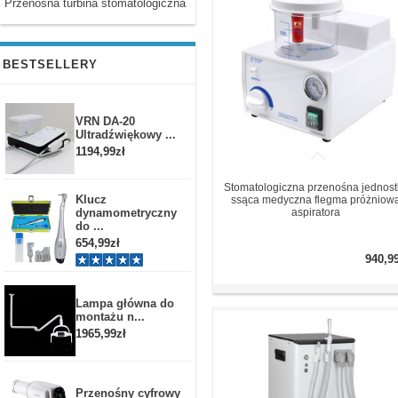
Przenosna turbina stomatologiczna
BESTSELLERY
VRN DA-20
Ultradźwiękowy ...
1194,99zł
Stomatologiczna przenośna jednost
Klucz
ssąca medyczna flegma próżniow
dynamometryczny
aspiratora
do ...
654,99zł
940,9
Lampa główna do
montażu n...
1965,99zł
Przenośny cyfrowy