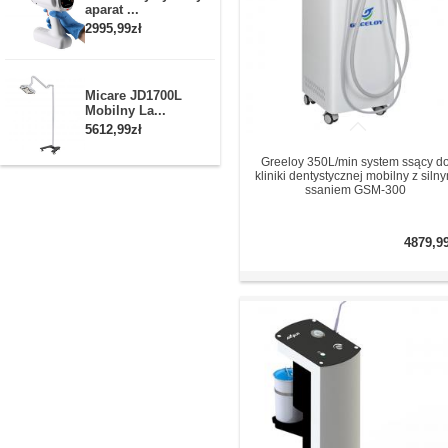
aparat ...
2995,99zł
Micare JD1700L
Mobilny La...
5612,99zł
Greeloy 350L/min system ssący d
kliniki dentystycznej mobilny z siln
ssaniem GSM-300
4879,9