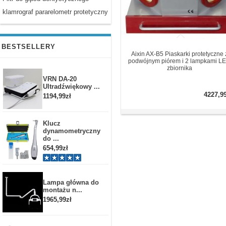
klamrograf pararelometr protetyczny
BESTSELLERY
Aixin AX-B5 Piaskarki protetyczne 
podwójnym piórem i 2 lampkami L
zbiornika
VRN DA-20
Ultradźwiękowy ...
4227,9
1194,99zł
Klucz
dynamometryczny
do ...
654,99zł
Lampa główna do
montażu n...
1965,99zł