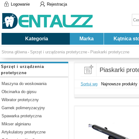
Logowanie
Rejestracja
Kategoria
Marka
Kątnica st
Strona główna
Sprzęt i urządzenia protetyczne
Piaskarki protetyczne
-
-
Sprzęt i urządzenia
Piaskarki prot
protetyczne
Maszyna do woskowania
Sortuj wg
Najnowsze produkty
Obcinarka do gipsu
Wibrator protetyczny
Garnek polimeryzacyjny
Spawarka protetyczna
Mikser alginianu
Artykulatory protetyczne