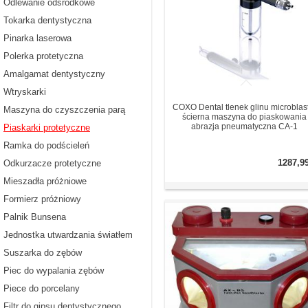
Odlewanie odśrodkowe
Tokarka dentystyczna
Pinarka laserowa
Polerka protetyczna
Amalgamat dentystyczny
Wtryskarki
COXO Dental tlenek glinu microblas
Maszyna do czyszczenia parą
ścierna maszyna do piaskowania
abrazja pneumatyczna CA-1
Piaskarki protetyczne
Ramka do podścieleń
1287,9
Odkurzacze protetyczne
Mieszadła próżniowe
Formierz próżniowy
Palnik Bunsena
Jednostka utwardzania światłem
Suszarka do zębów
Piec do wypalania zębów
Piece do porcelany
Filtr do gipsu dentystycznego