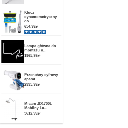
Klucz
dynamometryczny
do ...
654,99zł
Lampa główna do
montażu n...
1965,99zł
Przenośny cyfrowy
aparat ...
2995,99zł
Micare JD1700L
Mobilny La...
5612,99zł