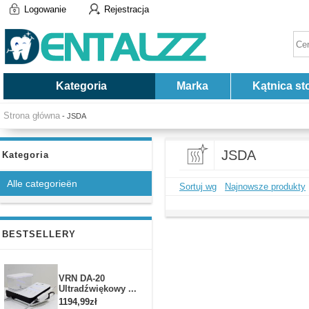
Logowanie
Rejestracja
Kategoria
Marka
Kątnica st
Strona główna
- JSDA
JSDA
Kategoria
Alle categorieën
Sortuj wg
Najnowsze produkty
BESTSELLERY
VRN DA-20
Ultradźwiękowy ...
1194,99zł