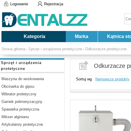
Logowanie
Rejestracja
Kategoria
Marka
Kątnica st
Strona główna
Sprzęt i urządzenia protetyczne
Odkurzacze protetyczne
-
-
Sprzęt i urządzenia
Odkurzacze p
protetyczne
Maszyna do woskowania
Sortuj wg
Najnowsze produkty
Obcinarka do gipsu
Wibrator protetyczny
Garnek polimeryzacyjny
Spawarka protetyczna
Mikser alginianu
Artykulatory protetyczne