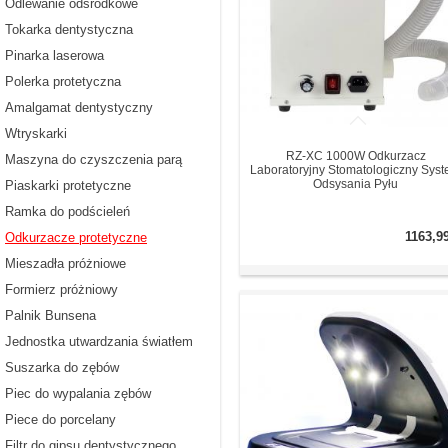
Odlewanie odśrodkowe
Tokarka dentystyczna
Pinarka laserowa
Polerka protetyczna
Amalgamat dentystyczny
Wtryskarki
RZ-XC 1000W Odkurzacz
Maszyna do czyszczenia parą
Laboratoryjny Stomatologiczny Sys
Odsysania Pyłu
Piaskarki protetyczne
Ramka do podścieleń
1163,9
Odkurzacze protetyczne
Mieszadła próżniowe
Formierz próżniowy
Palnik Bunsena
Jednostka utwardzania światłem
Suszarka do zębów
Piec do wypalania zębów
Piece do porcelany
Filtr do gipsu dentystycznego