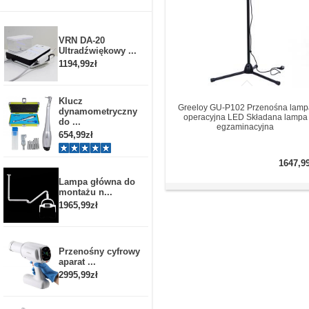
VRN DA-20
Ultradźwiękowy ...
1194,99zł
Klucz
Greeloy GU-P102 Przenośna lamp
dynamometryczny
operacyjna LED Składana lampa
do ...
egzaminacyjna
654,99zł
1647,9
Lampa główna do
montażu n...
1965,99zł
Przenośny cyfrowy
aparat ...
2995,99zł