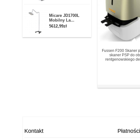
Micare JD1700L
Mobilny La...
5612,99zł
Fussen F200 Skaner pł
skaner PSP do o
rentgenowskiego de
Kontakt
Płatnośc