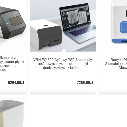
kaner płyt
VRN EQ-600 Cyfrowy PSP Skaner płyt
Runyes D
y skaner płytek
fosforowych system skanera płyt
Stomatologicz
brazowania
dentystycznych z fosforem
Obra
nego
6294,00zł
7269,99zł