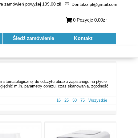
 zamówień powyżej 199,00 zł!
Dentalzz.pl@gmail.com
0
Pozycje
0,00zł
Śledź zamówienie
Kontakt
i stomatologicznej do odczytu obrazu zapisanego na płycie
względnić m.in. parametry obrazu, czas skanowania, zgodność
16
25
50
75
Wszystkie