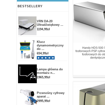
BESTSELLERY
VRN DA-20
Ultradźwiękowy ...
1194,99zł
Klucz
dynamometryczny
Handy HDS-500 S
do ...
fosforowych PSP cyfrow
654,99zł
fosforowych do o
dentystycz
Lampa główna do
montażu n...
1965,99zł
Przenośny cyfrowy
aparat ...
2995,99zł