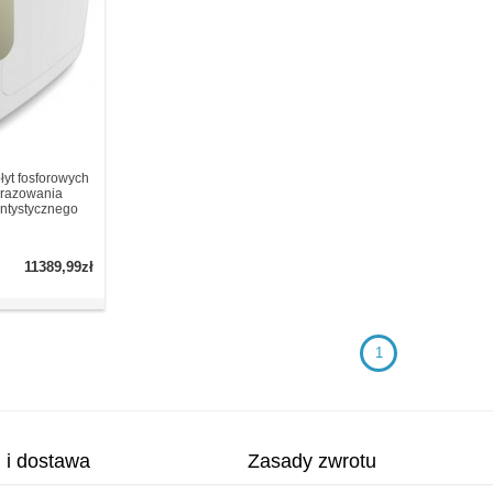
yt fosforowych
brazowania
ntystycznego
11389,99zł
1
i i dostawa
Zasady zwrotu