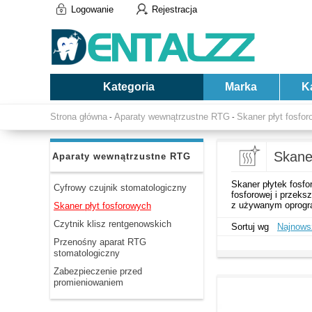
Logowanie
Rejestracja
Kategoria
Marka
K
Strona główna
Aparaty wewnątrzustne RTG
Skaner płyt fosfo
-
-
Skane
Aparaty wewnątrzustne RTG
Skaner płytek fosf
Cyfrowy czujnik stomatologiczny
fosforowej i przeks
z używanym oprogr
Skaner płyt fosforowych
Czytnik klisz rentgenowskich
Sortuj wg
Najnows
Przenośny aparat RTG
stomatologiczny
Zabezpieczenie przed
promieniowaniem