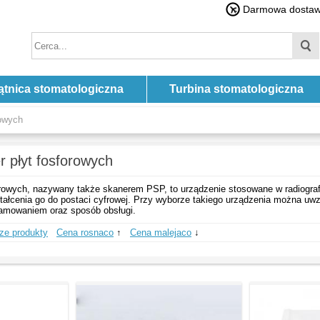
Darmowa dostawa
ątnica stomatologiczna
Turbina stomatologiczna
rowych
r płyt fosforowych
orowych, nazywany także skanerem PSP, to urządzenie stosowane w radiografi
ztałcenia go do postaci cyfrowej. Przy wyborze takiego urządzenia można u
amowaniem oraz sposób obsługi.
ze produkty
Cena rosnaco
↑
Cena malejaco
↓