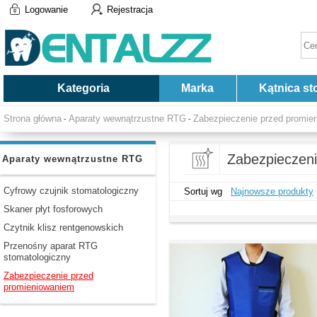
Logowanie
Rejestracja
Kategoria
Marka
Kątnica st
Strona główna
Aparaty wewnątrzustne RTG
Zabezpieczenie przed promie
-
-
Zabezpieczen
Aparaty wewnątrzustne RTG
Cyfrowy czujnik stomatologiczny
Sortuj wg
Najnowsze produkty
Skaner płyt fosforowych
Czytnik klisz rentgenowskich
Przenośny aparat RTG
stomatologiczny
Zabezpieczenie przed
promieniowaniem