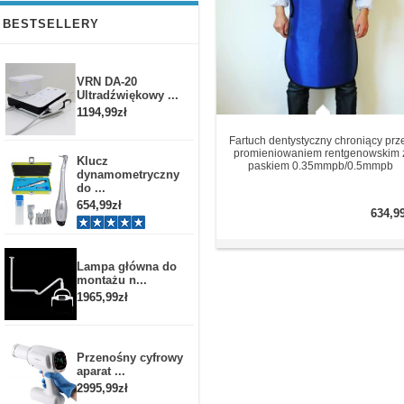
BESTSELLERY
VRN DA-20
Ultradźwiękowy ...
1194,99zł
Fartuch dentystyczny chroniący prz
promieniowaniem rentgenowskim 
Klucz
paskiem 0.35mmpb/0.5mmpb
dynamometryczny
do ...
654,99zł
634,9
Lampa główna do
montażu n...
1965,99zł
Przenośny cyfrowy
aparat ...
2995,99zł