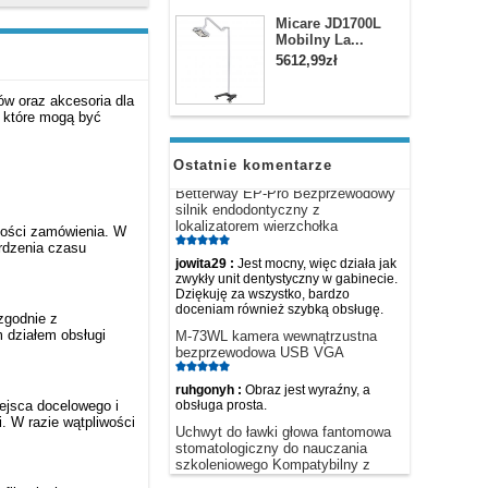
Micare JD1700L
1.5KW 1000℃ Piec muflowy do
Mobilny La...
wosku dentystycznego
wysokotemperaturowy piec do
5612,99zł
wypalania wosku
ów oraz akcesoria dla
e.przeworska :
Dzień dobry. Proszę o
, które mogą być
informację, czy piec nadaję się do
spopielania próbek żywności.
Ostatnie komentarze
Betterway EP-Pro Bezprzewodowy
silnik endodontyczny z
lokalizatorem wierzchołka
ilości zamówienia. W
jowita29 :
Jest mocny, więc działa jak
rdzenia czasu
zwykły unit dentystyczny w gabinecie.
Dziękuję za wszystko, bardzo
doceniam również szybką obsługę.
M-73WL kamera wewnątrzustna
zgodnie z
bezprzewodowa USB VGA
 działem obsługi
ruhgonyh :
Obraz jest wyraźny, a
obsługa prosta.
ejsca docelowego i
Uchwyt do ławki głowa fantomowa
. W razie wątpliwości
stomatologiczny do nauczania
szkoleniowego Kompatybilny z
Nissin Kilgore regulacja 360 stopni