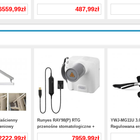
zestawem
międzyzębowej IPR z 5 paskami
pomiarowe mier
6559,99zł
487,99zł
nowskich RVG
implantu
aścienny
Runyes RAY98(P) RTG
YWJ-MG11U 3.0
ieniowy
przenośne stomatologiczne +
Regulowana er
 światła do
cyfrowy sensor RTG DR730 Kit
chirurgiczna E
2222,99zł
7959,99zł
nego
zastosowań st