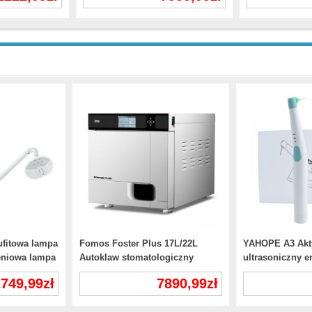
z 5W diodą LE
fitowa lampa
Fomos Foster Plus 17L/22L
YAHOPE A3 Akt
eniowa lampa
Autoklaw stomatologiczny
ultrasoniczny 
 włącznik
sterylizator parowy klasa B z
końcówka endod
749,99zł
7890,99zł
drukarką
szt. Końcówek