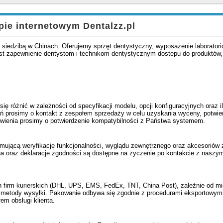
pie internetowym Dentalzz.pl
z siedzibą w Chinach. Oferujemy sprzęt dentystyczny, wyposażenie laboratori
 jest zapewnienie dentystom i technikom dentystycznym dostępu do produktów
się różnić w zależności od specyfikacji modelu, opcji konfiguracyjnych oraz 
 prosimy o kontakt z zespołem sprzedaży w celu uzyskania wyceny, potwie
mówienia prosimy o potwierdzenie kompatybilności z Państwa systemem.
jmującą weryfikację funkcjonalności, wyglądu zewnętrznego oraz akcesoriów 
a oraz deklaracje zgodności są dostępne na życzenie po kontakcie z naszym
irm kurierskich (DHL, UPS, EMS, FedEx, TNT, China Post), zależnie od mi
j metody wysyłki. Pakowanie odbywa się zgodnie z procedurami eksportowymi
em obsługi klienta.