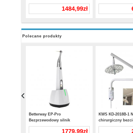
1 sekundę
kompatybilny z kątnicą 1:5 / 1:1 /
wewnątrzustnym 
84,99zł
1484,99zł
pus
16:1 z butelką na wodę
czujników rentge
Polecane produkty
Betterway EP-Pro
KWS KD-2018B-1 N
Bezprzewodowy silnik
chirurgiczny bezc
endodontyczny z lokalizatorem
włącznik dotykowy
1779,99zł
wierzchołka
badania operacyj