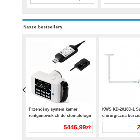
Nasze bestsellery
Przenośny system kamer
KWS KD-2018D-1 Su
rentgenowskich do stomatologii
chirurgiczna bezci
i zestaw czujników rtg
egzaminacyjna LED
5446,99zł
2
dotykowy