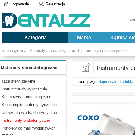
Logowanie
Rejestracja
Kategoria
Marka
Kątnica st
Strona główna
Materiały stomatologiczne
Instrumenty endodontyczne
-
-
Instrumenty 
Materiały stomatologiczne
Tace sterylizacyjne
Sortuj wg
Najnowsze produkty
Instrument do wypełnienia
Kompozyty stomatologiczne
Śruba implantu dentystycznego
Uchwyt na wiertła dentystyczne
Instrumenty endodontyczne
Pistolety do mas wyciskowych