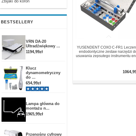
Zbijaki do koron
BESTSELLERY
VRN DA-20
Ultradźwiękowy ...
YUSENDENT COXO C-FR1 Leczen
1194,99zł
endodontyczne zestaw narzędzi d
usuwania zepsutego instrumentu e
Klucz
1064,9
dynamometryczny
do ...
654,99zł
Lampa główna do
montażu n...
1965,99zł
Przenośny cyfrowy