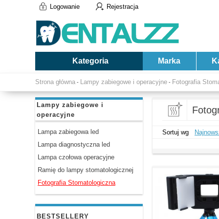
Logowanie
Rejestracja
Kategoria
Marka
K
Strona główna
Lampy zabiegowe i operacyjne
Fotografia Stom
-
-
Lampy zabiegowe i
Fotog
operacyjne
Lampa zabiegowa led
Sortuj wg
Najnows
Lampa diagnostyczna led
Lampa czołowa operacyjne
Ramię do lampy stomatologicznej
Fotografia Stomatologiczna
BESTSELLERY