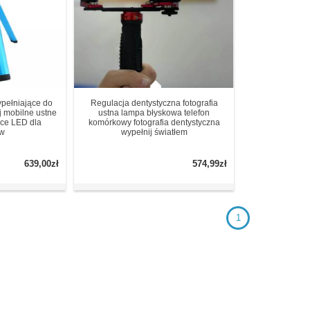
pełniające do
Regulacja dentystyczna fotografia
ej mobilne ustne
ustna lampa błyskowa telefon
ące LED dla
komórkowy fotografia dentystyczna
ów
wypełnij światłem
639,00zł
574,99zł
1