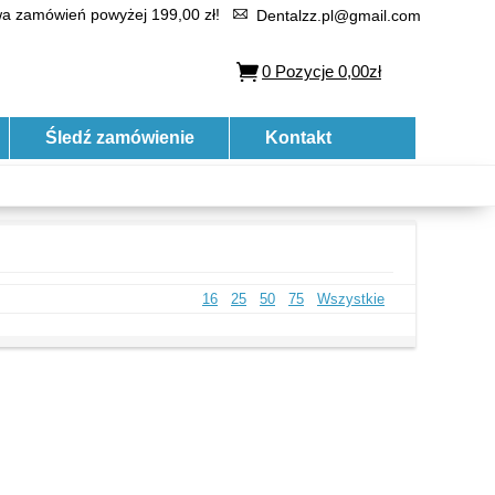
 zamówień powyżej 199,00 zł!
Dentalzz.pl@gmail.com
0
Pozycje
0,00zł
Śledź zamówienie
Kontakt
16
25
50
75
Wszystkie