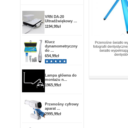
VRN DA-20
Ultradźwiękowy ...
1194,99zł
Klucz
Przenośne światło wy
dynamometryczny
fotografii dentystyczn
do ...
światło wypełniaj
dentyst
654,99zł
Lampa główna do
montażu n...
1965,99zł
Przenośny cyfrowy
aparat ...
2995,99zł