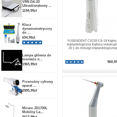
VRN DA-20
Ultradźwiękowy ...
1194,99zł
Klucz
dynamometryczny
do ...
654,99zł
YUSENDENT CX235 C6-19 Kątnic
implantologiczna Kątnica redukcyj
20:1 do chirurgii implantologiczne
Lampa główna do
montażu n...
960,9
1965,99zł
Przenośny cyfrowy
aparat ...
2995,99zł
Micare JD1700L
Mobilny La...
5612,99zł