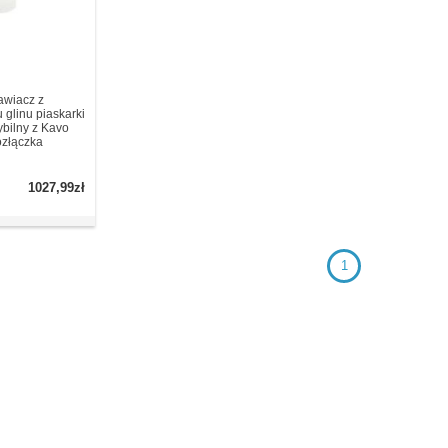
awiacz z
 glinu piaskarki
bilny z Kavo
ozłączka
1027,99zł
1