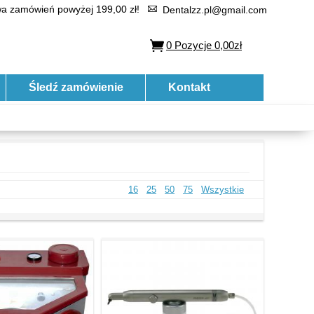
 zamówień powyżej 199,00 zł!
Dentalzz.pl@gmail.com
0
Pozycje
0,00zł
Śledź zamówienie
Kontakt
16
25
50
75
Wszystkie