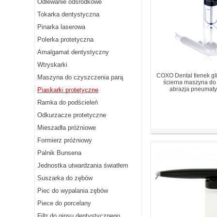
Odlewanie odśrodkowe
Tokarka dentystyczna
Pinarka laserowa
Polerka protetyczna
Amalgamat dentystyczny
Wtryskarki
COXO Dental tlenek gli
Maszyna do czyszczenia parą
ścierna maszyna do
abrazja pneumat
Piaskarki protetyczne
Ramka do podścieleń
Odkurzacze protetyczne
Mieszadła próżniowe
Formierz próżniowy
Palnik Bunsena
Jednostka utwardzania światłem
Suszarka do zębów
Piec do wypalania zębów
Piece do porcelany
Filtr do gipsu dentystycznego