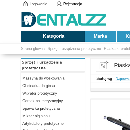
Logowanie
Rejestracja
Kategoria
Marka
K
Strona główna
Sprzęt i urządzenia protetyczne
Piaskarki prote
-
-
Sprzęt i urządzenia
Piaska
protetyczne
Maszyna do woskowania
Sortuj wg
Najnows
Obcinarka do gipsu
Wibrator protetyczny
Garnek polimeryzacyjny
Spawarka protetyczna
Mikser alginianu
Artykulatory protetyczne