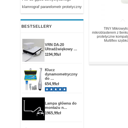
klamrograf pararelometr protetyczny
BESTSELLERY
TINY Mikrowytr
mikroblasterem z tlenku
protetyczne kompaty
Multiflex szybk
VRN DA-20
Ultradźwiękowy ...
1194,99zł
Klucz
dynamometryczny
do ...
654,99zł
Lampa główna do
montażu n...
1965,99zł