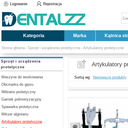
Logowanie
Rejestracja
Kategoria
Marka
Kątnica st
Strona główna
Sprzęt i urządzenia protetyczne
Artykulatory protetyczne
-
-
Sprzęt i urządzenia
Artykulatory p
protetyczne
Maszyna do woskowania
Sortuj wg
Najnowsze produkty
Obcinarka do gipsu
Wibrator protetyczny
Garnek polimeryzacyjny
Spawarka protetyczna
Mikser alginianu
Artykulatory protetyczne