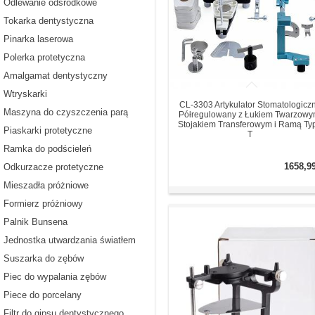
Odlewanie odśrodkowe
Tokarka dentystyczna
Pinarka laserowa
Polerka protetyczna
Amalgamat dentystyczny
Wtryskarki
CL-3303 Artykulator Stomatologicz
Maszyna do czyszczenia parą
Półregulowany z Łukiem Twarzowy
Stojakiem Transferowym i Ramą Ty
Piaskarki protetyczne
T
Ramka do podścieleń
1658,9
Odkurzacze protetyczne
Mieszadła próżniowe
Formierz próżniowy
Palnik Bunsena
Jednostka utwardzania światłem
Suszarka do zębów
Piec do wypalania zębów
Piece do porcelany
Filtr do gipsu dentystycznego