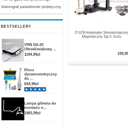
klamrograf pararelometr protetyczny
BESTSELLERY
JT-02B Artykulator Stomatologiczn
Magnetyczny Typ C Duży
VRN DA-20
Ultradźwiękowy ...
159,9
1194,99zł
Klucz
dynamometryczny
do ...
654,99zł
Lampa główna do
montażu n...
1965,99zł