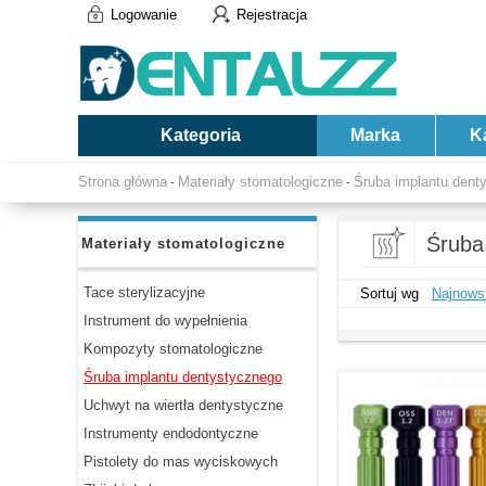
Logowanie
Rejestracja
Kategoria
Marka
K
Strona główna
Materiały stomatologiczne
Śruba implantu dent
-
-
Śruba
Materiały stomatologiczne
Tace sterylizacyjne
Sortuj wg
Najnows
Instrument do wypełnienia
Kompozyty stomatologiczne
Śruba implantu dentystycznego
Uchwyt na wiertła dentystyczne
Instrumenty endodontyczne
Pistolety do mas wyciskowych