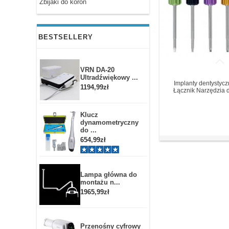
Zbijaki do koron
BESTSELLERY
VRN DA-20
Ultradźwiękowy ...
Implanty dentystycz
1194,99zł
Łącznik Narzędzia 
Klucz
dynamometryczny
do ...
654,99zł
Lampa główna do
montażu n...
1965,99zł
Przenośny cyfrowy