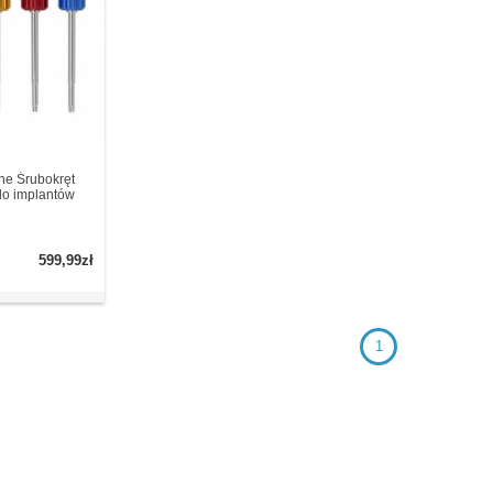
ne Śrubokręt
do implantów
599,99zł
1