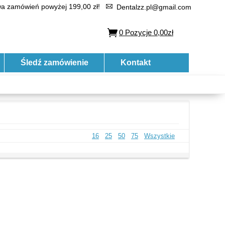
 zamówień powyżej 199,00 zł!
Dentalzz.pl@gmail.com
0
Pozycje
0,00zł
Śledź zamówienie
Kontakt
16
25
50
75
Wszystkie