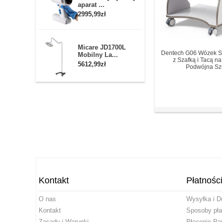
aparat ...
2995,99zł
Micare JD1700L
Dentech G06 Wózek S
Mobilny La...
z Szafką i Tacą n
5612,99zł
Podwójna Sz
Kontakt
Płatnośc
O nas
Wysyłka i D
Kontakt
Sposoby pła
Zasady i Warunki
Płacenie Pa