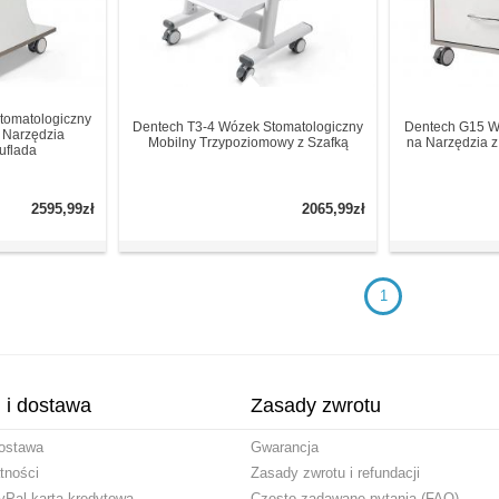
tomatologiczny
Dentech T3-4 Wózek Stomatologiczny
Dentech G15 W
a Narzędzia
Mobilny Trzypoziomowy z Szafką
na Narzędzia z
uflada
2595,99zł
2065,99zł
1
i i dostawa
Zasady zwrotu
ostawa
Gwarancja
tności
Zasady zwrotu i refundacji
yPal kartą kredytową
Często zadawane pytania (FAQ)