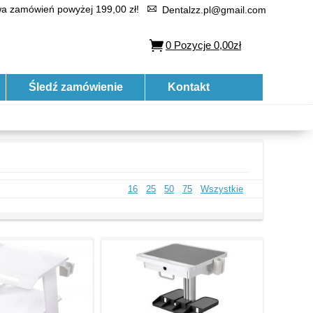
 zamówień powyżej 199,00 zł!
Dentalzz.pl@gmail.com
0
Pozycje
0,00zł
Śledź zamówienie
Kontakt
16
25
50
75
Wszystkie