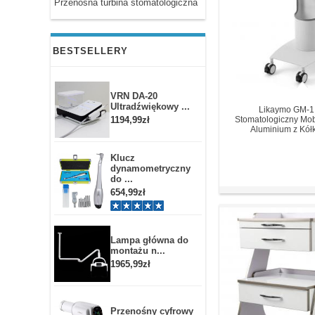
Przenosna turbina stomatologiczna
BESTSELLERY
VRN DA-20
Ultradźwiękowy ...
Likaymo GM-1
1194,99zł
Stomatologiczny Mob
Aluminium z Kół
Klucz
dynamometryczny
do ...
654,99zł
Lampa główna do
montażu n...
1965,99zł
Przenośny cyfrowy