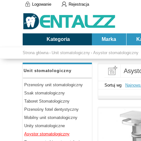
Logowanie
Rejestracja
Kategoria
Marka
K
Strona główna
Unit stomatologiczny
Asystor stomatologiczny
-
-
Asyst
Unit stomatologiczny
Przenośny unit stomatologiczny
Sortuj wg
Najnows
Ssak stomatologiczny
Taboret Stomatologiczny
Przenośny fotel dentystyczny
Mobilny unit stomatologiczny
Unity stomatologiczne
Asystor stomatologiczny