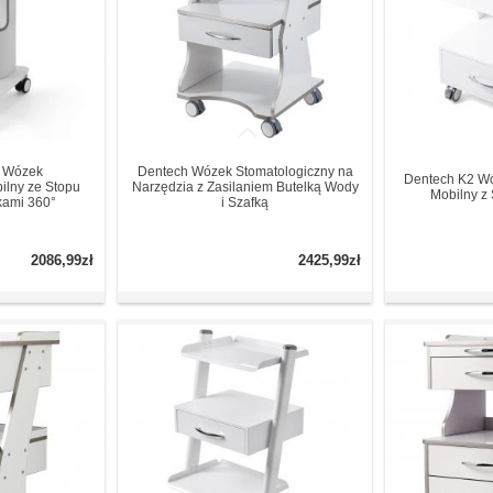
 Wózek
Dentech Wózek Stomatologiczny na
Dentech K2 Wó
ilny ze Stopu
Narzędzia z Zasilaniem Butelką Wody
Mobilny z 
kami 360°
i Szafką
2086,99zł
2425,99zł