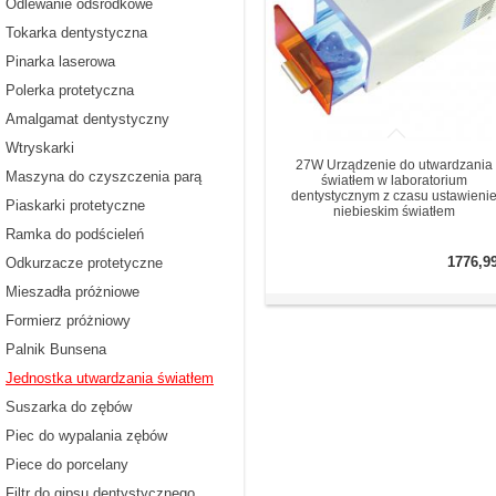
Odlewanie odśrodkowe
Tokarka dentystyczna
Pinarka laserowa
Polerka protetyczna
Amalgamat dentystyczny
Wtryskarki
27W Urządzenie do utwardzania
Maszyna do czyszczenia parą
światłem w laboratorium
dentystycznym z czasu ustawieni
Piaskarki protetyczne
niebieskim światłem
Ramka do podścieleń
1776,9
Odkurzacze protetyczne
Mieszadła próżniowe
Formierz próżniowy
Palnik Bunsena
Jednostka utwardzania światłem
Suszarka do zębów
Piec do wypalania zębów
Piece do porcelany
Filtr do gipsu dentystycznego