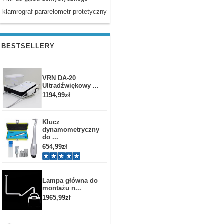
klamrograf pararelometr protetyczny
BESTSELLERY
VRN DA-20
Ultradźwiękowy ...
1194,99zł
Klucz
dynamometryczny
do ...
654,99zł
Lampa główna do
montażu n...
1965,99zł