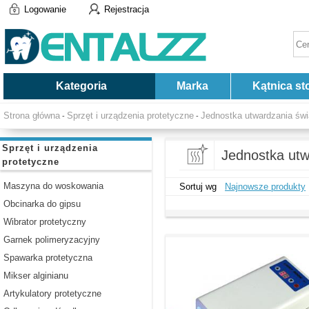
Logowanie
Rejestracja
Kategoria
Marka
Kątnica st
Strona główna
Sprzęt i urządzenia protetyczne
Jednostka utwardzania świ
-
-
Sprzęt i urządzenia
Jednostka utw
protetyczne
Maszyna do woskowania
Sortuj wg
Najnowsze produkty
Obcinarka do gipsu
Wibrator protetyczny
Garnek polimeryzacyjny
Spawarka protetyczna
Mikser alginianu
Artykulatory protetyczne