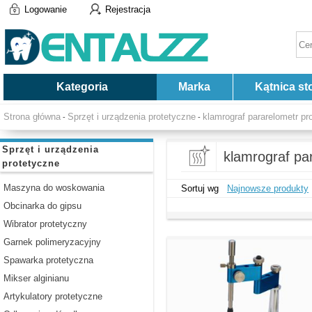
Logowanie
Rejestracja
Kategoria
Marka
Kątnica st
Strona główna
Sprzęt i urządzenia protetyczne
klamrograf pararelometr pr
-
-
Sprzęt i urządzenia
klamrograf pa
protetyczne
Maszyna do woskowania
Sortuj wg
Najnowsze produkty
Obcinarka do gipsu
Wibrator protetyczny
Garnek polimeryzacyjny
Spawarka protetyczna
Mikser alginianu
Artykulatory protetyczne