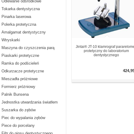
Odlewanie odśrodkowe
Tokarka dentystyczna
Pinarka laserowa
Polerka protetyczna
Amalgamat dentystyczny
Wtryskarki
Jintai® JT-10 klamrograf pararelome
Maszyna do czyszczenia parą
protetyczny do laboratorium
dentystycznego
Piaskarki protetyczne
Ramka do podścieleń
424,9
Odkurzacze protetyczne
Mieszadła próżniowe
Formierz próżniowy
Palnik Bunsena
Jednostka utwardzania światłem
Suszarka do zębów
Piec do wypalania zębów
Piece do porcelany
Filtr do gipsu dentystycznego