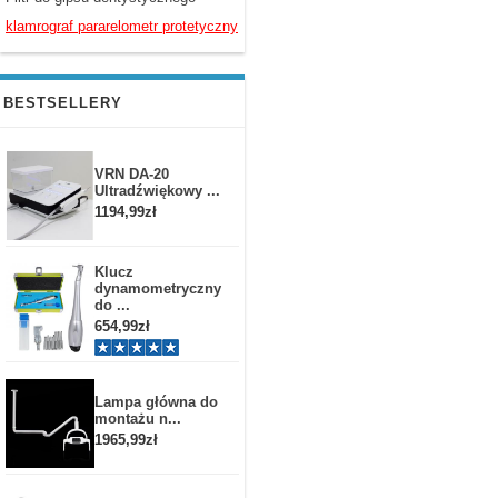
klamrograf pararelometr protetyczny
BESTSELLERY
VRN DA-20
Ultradźwiękowy ...
1194,99zł
Klucz
dynamometryczny
do ...
654,99zł
Lampa główna do
montażu n...
1965,99zł