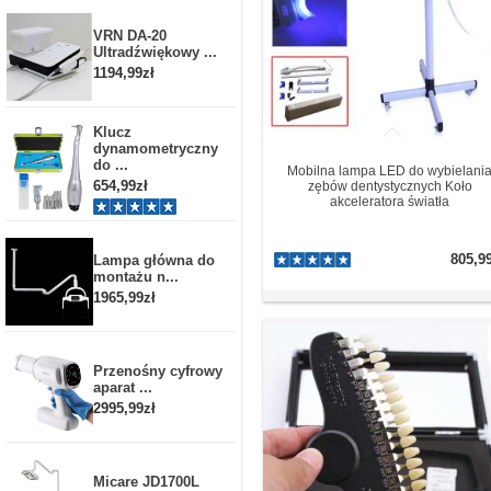
VRN DA-20
Ultradźwiękowy ...
1194,99zł
Klucz
dynamometryczny
do ...
Mobilna lampa LED do wybielani
654,99zł
zębów dentystycznych Koło
akceleratora światła
805,9
Lampa główna do
montażu n...
1965,99zł
Przenośny cyfrowy
aparat ...
2995,99zł
Micare JD1700L