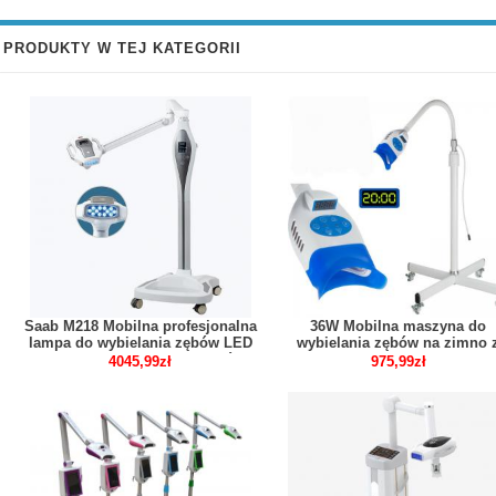
PRODUKTY W TEJ KATEGORII
Saab M218 Mobilna profesjonalna
36W Mobilna maszyna do
lampa do wybielania zębów LED
wybielania zębów na zimno 
maszyna do wybielania zębów
lampą LED
4045,99zł
975,99zł