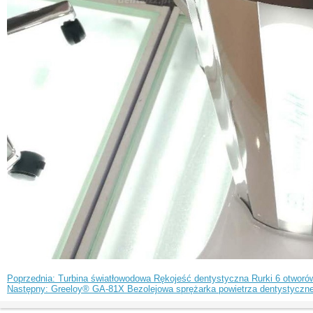
Poprzednia: Turbina światłowodowa Rękojeść dentystyczna Rurki 6 otworów
Następny: Greeloy® GA-81X Bezolejowa sprężarka powietrza dentystyczne