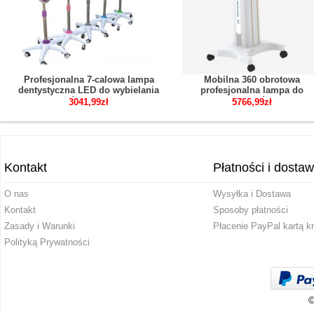
Profesjonalna 7-calowa lampa
Mobilna 360 obrotowa
dentystyczna LED do wybielania
profesjonalna lampa do
zębów z kamerą
wybielania zębów ze stałą
3041,99zł
5766,99zł
temperaturą
Kontakt
Płatności i dosta
O nas
Wysyłka i Dostawa
Kontakt
Sposoby płatności
Zasady i Warunki
Płacenie PayPal kartą k
Polityką Prywatności
©