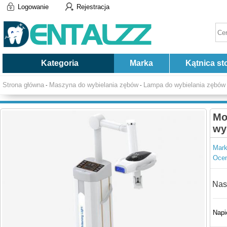
Logowanie
Rejestracja
Kategoria
Marka
Kątnica st
Strona główna
Maszyna do wybielania zębów
Lampa do wybielania zębów
-
-
Mo
wy
Mark
Ocen
Nas
Napi