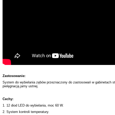
Zastosowanie:
System do wybielania zębów przeznaczony do zastosowań w gabinetach sto
pielęgnacją jamy ustnej.
Cechy:
1. 12 diod LED do wybielania, moc 60 W.
2. System kontroli temperatury.