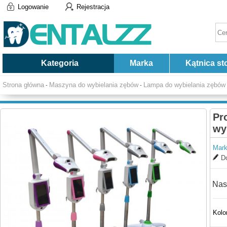
Logowanie
Rejestracja
Kategoria
Marka
Kątnica st
Strona główna
Maszyna do wybielania zębów
Lampa do wybielania zębów
-
-
Pr
wy
Mark
Do
Nas
Kolo