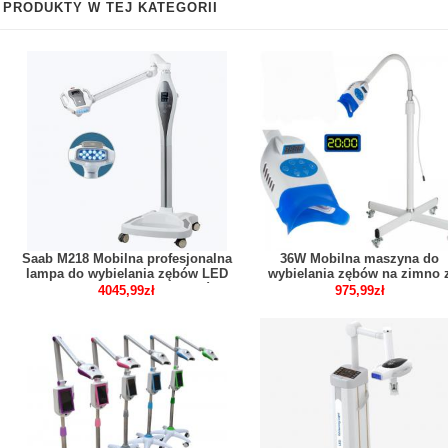
PRODUKTY W TEJ KATEGORII
Saab M218 Mobilna profesjonalna
36W Mobilna maszyna do
lampa do wybielania zębów LED
wybielania zębów na zimno 
maszyna do wybielania zębów
lampą LED
4045,99zł
975,99zł