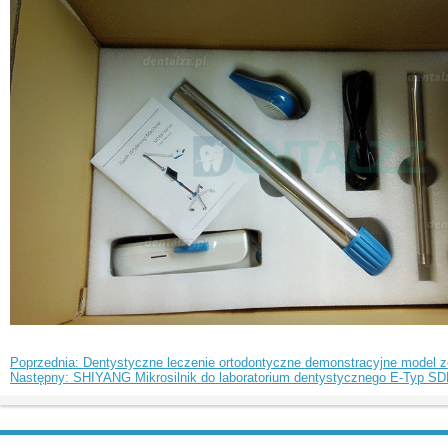
Poprzednia: Dentystyczne leczenie ortodontyczne demonstracyjne model 
Następny: SHIYANG Mikrosilnik do laboratorium dentystycznego E-Typ 