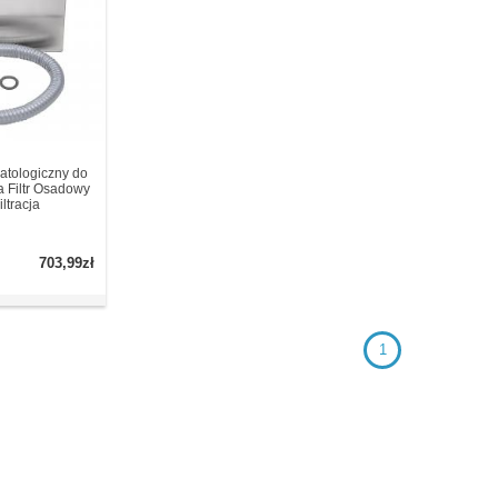
atologiczny do
 Filtr Osadowy
ltracja
703,99zł
1