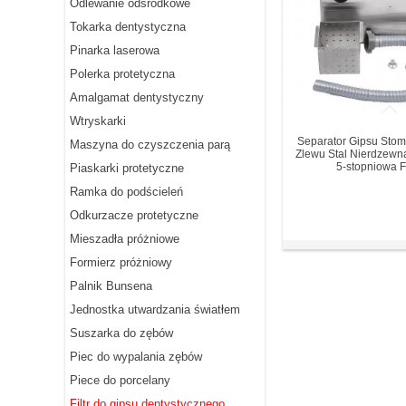
Odlewanie odśrodkowe
Tokarka dentystyczna
Pinarka laserowa
Polerka protetyczna
Amalgamat dentystyczny
Wtryskarki
Separator Gipsu Stom
Maszyna do czyszczenia parą
Zlewu Stal Nierdzewna
5-stopniowa Fi
Piaskarki protetyczne
Ramka do podścieleń
Odkurzacze protetyczne
Mieszadła próżniowe
Formierz próżniowy
Palnik Bunsena
Jednostka utwardzania światłem
Suszarka do zębów
Piec do wypalania zębów
Piece do porcelany
Filtr do gipsu dentystycznego