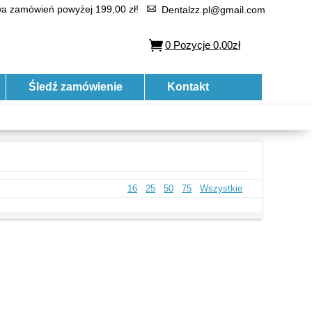
 zamówień powyżej 199,00 zł!
Dentalzz.pl@gmail.com
0
Pozycje
0,00zł
Śledź zamówienie
Kontakt
16
25
50
75
Wszystkie