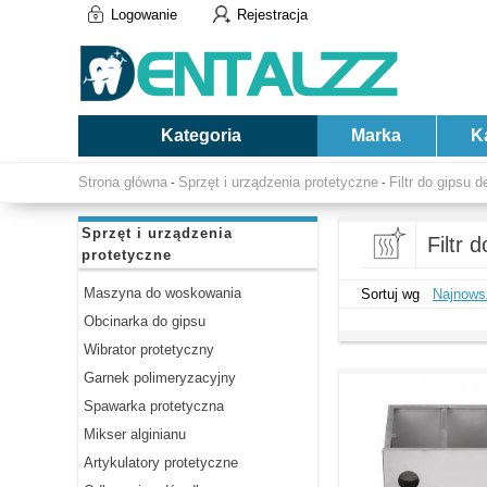
Logowanie
Rejestracja
Kategoria
Marka
K
Strona główna
Sprzęt i urządzenia protetyczne
Filtr do gipsu 
-
-
Sprzęt i urządzenia
Filtr 
protetyczne
Maszyna do woskowania
Sortuj wg
Najnows
Obcinarka do gipsu
Wibrator protetyczny
Garnek polimeryzacyjny
Spawarka protetyczna
Mikser alginianu
Artykulatory protetyczne