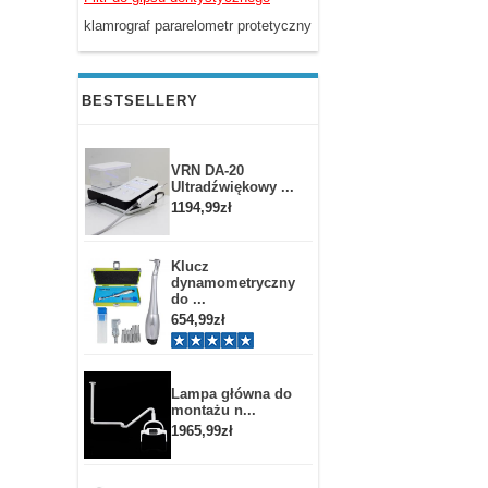
klamrograf pararelometr protetyczny
BESTSELLERY
VRN DA-20
Ultradźwiękowy ...
1194,99zł
Klucz
dynamometryczny
do ...
654,99zł
Lampa główna do
montażu n...
1965,99zł