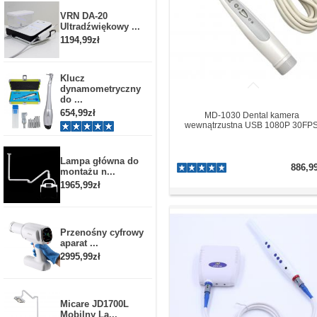
VRN DA-20
Ultradźwiękowy ...
1194,99zł
Klucz
dynamometryczny
do ...
654,99zł
MD-1030 Dental kamera
wewnątrzustna USB 1080P 30FP
Lampa główna do
886,9
montażu n...
1965,99zł
Przenośny cyfrowy
aparat ...
2995,99zł
Micare JD1700L
Mobilny La...