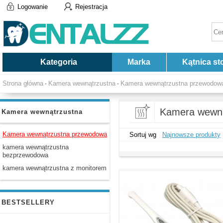
Logowanie
Rejestracja
Kategoria
Marka
Kątnica st
Strona główna
Kamera wewnątrzustna
Kamera wewnątrzustna przewodow
-
-
Kamera wewną
Kamera wewnątrzustna
Kamera wewnątrzustna przewodowa
Sortuj wg
Najnowsze produkty
kamera wewnątrzustna
bezprzewodowa
kamera wewnątrzustna z monitorem
BESTSELLERY