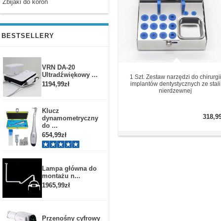
Zbijaki do koron
BESTSELLERY
VRN DA-20
Ultradźwiękowy ...
1 Szt. Zestaw narzędzi do chirurgi
1194,99zł
implantów dentystycznych ze stali
nierdzewnej
Klucz
318,9
dynamometryczny
do ...
654,99zł
Lampa główna do
montażu n...
1965,99zł
Przenośny cyfrowy