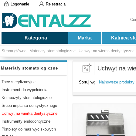
Logowanie
Rejestracja
Kategoria
Marka
Kątnica st
Strona główna
Materiały stomatologiczne
Uchwyt na wiertła dentystyczne
-
-
Uchwyt na wie
Materiały stomatologiczne
Tace sterylizacyjne
Sortuj wg
Najnowsze produkty
Instrument do wypełnienia
Kompozyty stomatologiczne
Śruba implantu dentystycznego
Uchwyt na wiertła dentystyczne
Instrumenty endodontyczne
Pistolety do mas wyciskowych