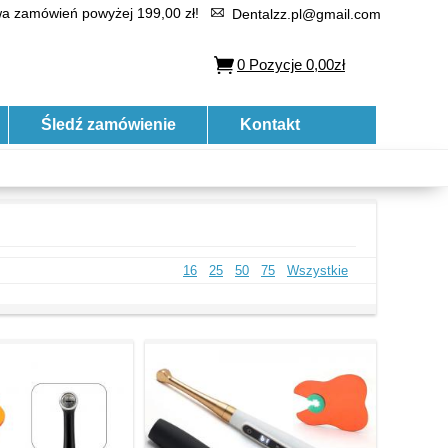
 zamówień powyżej 199,00 zł!
Dentalzz.pl@gmail.com
0
Pozycje
0,00zł
Śledź zamówienie
Kontakt
16
25
50
75
Wszystkie