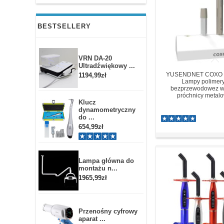
BESTSELLERY
VRN DA-20
Ultradźwiękowy ...
YUSENDNET COXO 
1194,99zł
Lampy polimer
bezprzewodowez w
próchnicy metal
Klucz
dynamometryczny
do ...
654,99zł
Lampa główna do
montażu n...
1965,99zł
Przenośny cyfrowy
aparat ...