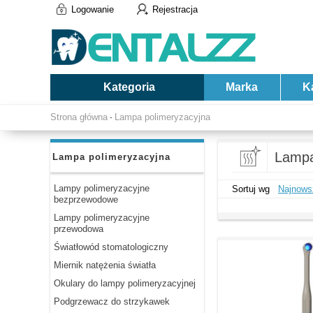
Logowanie
Rejestracja
Kategoria
Marka
K
Strona główna
Lampa polimeryzacyjna
-
Lampa
Lampa polimeryzacyjna
Lampy polimeryzacyjne
Sortuj wg
Najnows
bezprzewodowe
Lampy polimeryzacyjne
przewodowa
Światłowód stomatologiczny
Miernik natężenia światła
Okulary do lampy polimeryzacyjnej
Podgrzewacz do strzykawek