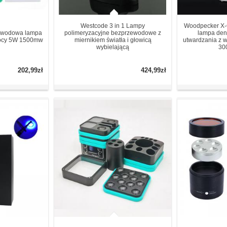
Westcode 3 in 1 Lampy
Woodpecker X
ewodowa lampa
polimeryzacyjne bezprzewodowe z
lampa den
mocy 5W 1500mw
miernikiem światła i głowicą
utwardzania z 
wybielającą
30
202,99zł
424,99zł