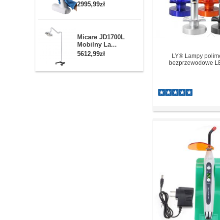
2995,99zł
Micare JD1700L
Mobilny La...
5612,99zł
LY® Lampy polim
bezprzewodowe 