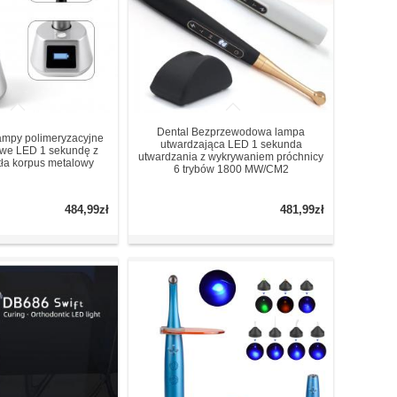
Dental Bezprzewodowa lampa
Lampy polimeryzacyjne
utwardzająca LED 1 sekunda
we LED 1 sekundę z
utwardzania z wykrywaniem próchnicy
tła korpus metalowy
6 trybów 1800 MW/CM2
484,99zł
481,99zł