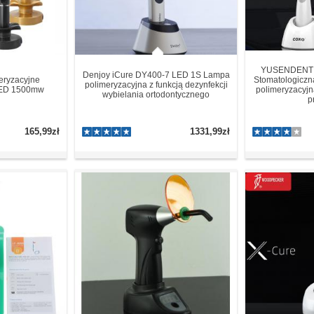
YUSENDENT 
Denjoy iCure DY400-7 LED 1S Lampa
eryzacyjne
Stomatologiczn
polimeryzacyjna z funkcją dezynfekcji
LED 1500mw
polimeryzacyj
wybielania ortodontycznego
p
165,99zł
1331,99zł