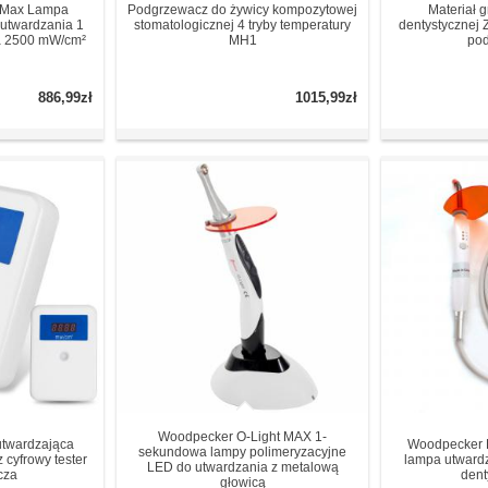
 Max Lampa
Podgrzewacz do żywicy kompozytowej
Materiał 
 utwardzania 1
stomatologicznej 4 tryby temperatury
dentystycznej
a 2500 mW/cm²
MH1
po
886,99zł
1015,99zł
Woodpecker O-Light MAX 1-
utwardzająca
Woodpecker
sekundowa lampy polimeryzacyjne
 cyfrowy tester
lampa utwardz
LED do utwardzania z metalową
cza
dent
głowicą