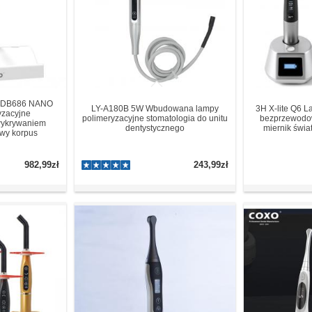
DB686 NANO
LY-A180B 5W Wbudowana lampy
3H X-lite Q6 
yzacyjne
polimeryzacyjne stomatologia do unitu
bezprzewodo
ykrywaniem
dentystycznego
miernik świa
owy korpus
982,99zł
243,99zł