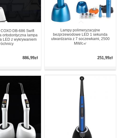
Lampy polimeryzacyjne
COXO DB-686 Swift
bezprzewodowe LED 1 sekunda
a ortodontyczna lampa
utwardzania z 7 soczewkami, 2500
na LED z wykrywaniem
MW/c㎡
róchnicy
886,99zł
251,99zł