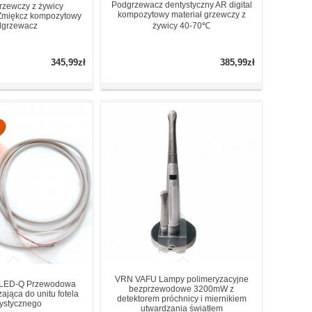
Podgrzewacz dentystyczny AR digital
grzewczy z żywicy
kompozytowy materiał grzewczy z
 Zmiękcz kompozytowy
dgrzewacz
żywicy 40-70℃
345,99zł
385,99zł
VRN VAFU Lampy polimeryzacyjne
 LED-Q Przewodowa
bezprzewodowe 3200mW z
ająca do unitu fotela
detektorem próchnicy i miernikiem
ystycznego
utwardzania światłem