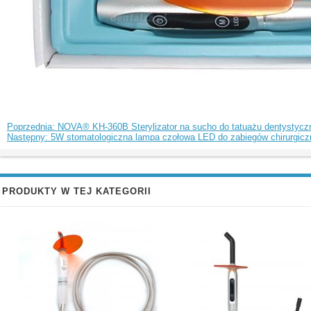
Poprzednia: NOVA® KH-360B Sterylizator na sucho do tatuażu dentystyc
Następny: 5W stomatologiczna lampa czołowa LED do zabiegów chirurgic
PRODUKTY W TEJ KATEGORII