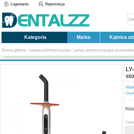
Logowanie
Rejestracja
Kategoria
Marka
Kątnica st
Strona główna
Lampa polimeryzacyjna
Lampy polimeryzacyjne przewodo
-
-
LY
st
Mark
Ocen
Nas
Cena