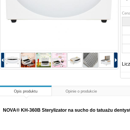
Cena
Lic
Opis produktu
Opinie o produkcie
NOVA® KH-360B Sterylizator na sucho do tatuażu dentys