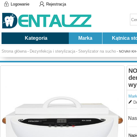
Logowanie
Rejestracja
Kategoria
Marka
Kątnica st
Strona główna
Dezynfekcja i sterylizacja
Sterylizator na sucho
-
-
- NOVA® KH-3
NO
de
wy
Mark
Do
Nas
Napi