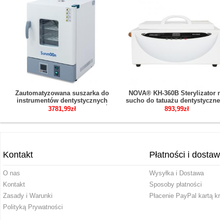
Zautomatyzowana suszarka do
NOVA® KH-360B Sterylizator 
instrumentów dentystycznych
sucho do tatuażu dentystyczn
szafka do suszenia instrumentów
weterynarza z cyfrowym
3781,99zł
893,99zł
chirurgicznych
sterowaniem wyświetlaczem
Kontakt
Płatności i dosta
O nas
Wysyłka i Dostawa
Kontakt
Sposoby płatności
Zasady i Warunki
Płacenie PayPal kartą k
Polityką Prywatności