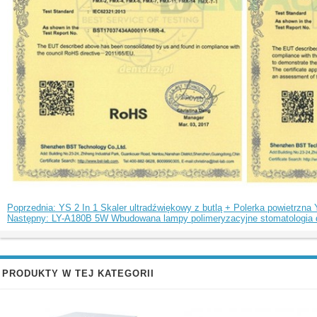
Poprzednia: YS 2 In 1 Skaler ultradźwiękowy z butlą + Polerka powietrzna
Następny: LY-A180B 5W Wbudowana lampy polimeryzacyjne stomatologia d
PRODUKTY W TEJ KATEGORII