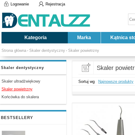
Logowanie
Rejestracja
Kategoria
Marka
Kątnica st
Strona główna
Skaler dentystyczny
Skaler powietrzny
-
-
Skaler powiet
Skaler dentystyczny
Skaler ultradźwiękowy
Sortuj wg
Najnowsze produkty
Skaler powietrzny
Końcówka do skalera
BESTSELLERY