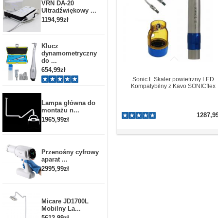
VRN DA-20
Ultradźwiękowy ...
1194,99zł
Klucz
dynamometryczny
do ...
654,99zł
Sonic L Skaler powietrzny LED
Kompatybilny z Kavo SONICflex
Lampa główna do
montażu n...
1287,9
1965,99zł
Przenośny cyfrowy
aparat ...
2995,99zł
Micare JD1700L
Mobilny La...
5612,99zł