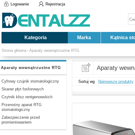
Logowanie
Rejestracja
Kategoria
Marka
Kątnica st
Strona główna
Aparaty wewnątrzustne RTG
-
Aparaty wewn
Aparaty wewnątrzustne RTG
Cyfrowy czujnik stomatologiczny
Sortuj wg
Najnowsze produkty
Skaner płyt fosforowych
Czytnik klisz rentgenowskich
Przenośny aparat RTG
stomatologiczny
Zabezpieczenie przed
promieniowaniem