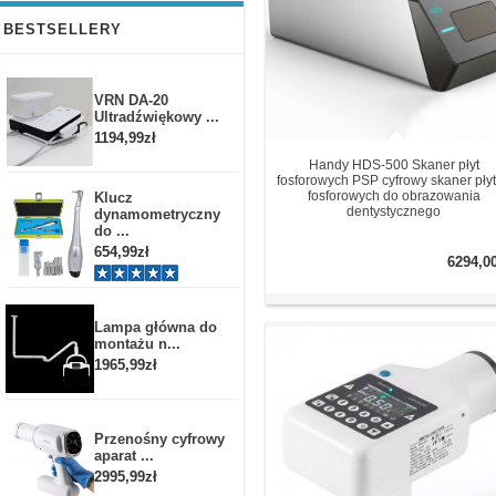
BESTSELLERY
VRN DA-20
Ultradźwiękowy ...
1194,99zł
Handy HDS-500 Skaner płyt
fosforowych PSP cyfrowy skaner pły
fosforowych do obrazowania
Klucz
dentystycznego
dynamometryczny
do ...
654,99zł
6294,0
Lampa główna do
montażu n...
1965,99zł
Przenośny cyfrowy
aparat ...
2995,99zł