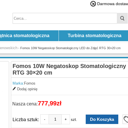
Darmowa dostawa
ątnica stomatologiczna
Turbina stomatologiczna
tgenowskich
- Fomos 10W Negatoskop Stomatologiczny LED do Zdjęć RTG 30×20 cm
Fomos 10W Negatoskop Stomatologiczny 
RTG 30×20 cm
Marka:
Fomos
Dodaj opinię
777,99zł
Nasza cena:
Liczba sztuk:
-
+
szt.