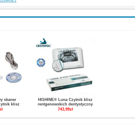
ozpieracz
y skaner
HISHINE® Luna Czytnik klisz
ytnik klisz
rentgenowskich dentystyczny
ich USB
zł
743,99zł