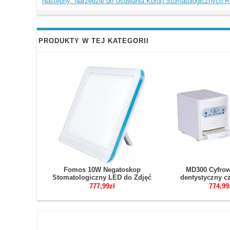
Następny: Narzędzie do Usuwania Koron Stomatologicznych R
PRODUKTY W TEJ KATEGORII
Fomos 10W Negatoskop
MD300 Cyfrow
Stomatologiczny LED do Zdjęć
dentystyczny cz
RTG 30×20 cm
rentgenowsk
777,99zł
774,99