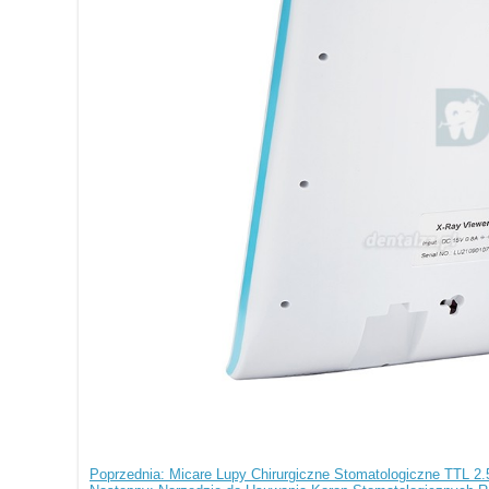
Poprzednia: Micare Lupy Chirurgiczne Stomatologiczne TTL 