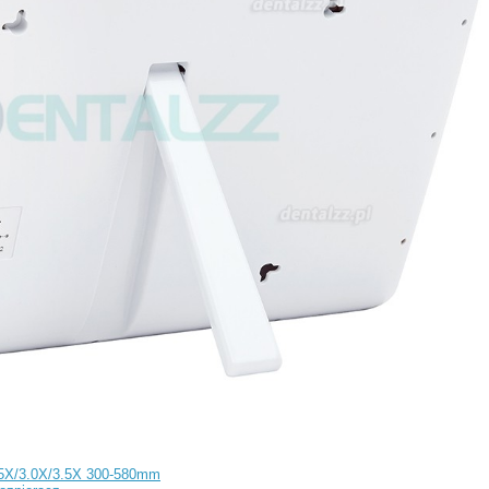
2.5X/3.0X/3.5X 300-580mm