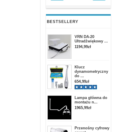
BESTSELLERY
VRN DA-20
Ultradźwiękowy ...
1194,99zł
Klucz
dynamometryczny
do ...
654,99zł
Lampa główna do
montażu n...
1965,99zł
Przenośny cyfrowy