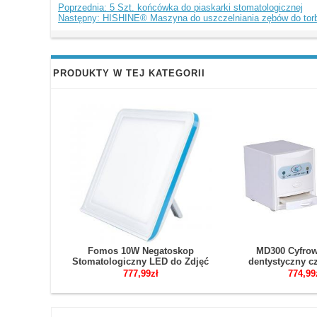
Poprzednia: 5 Szt. końcówka do piaskarki stomatologicznej
Następny: HISHINE® Maszyna do uszczelniania zębów do torby 
PRODUKTY W TEJ KATEGORII
Fomos 10W Negatoskop
MD300 Cyfrow
Stomatologiczny LED do Zdjęć
dentystyczny cz
RTG 30×20 cm
rentgenowsk
777,99zł
774,99