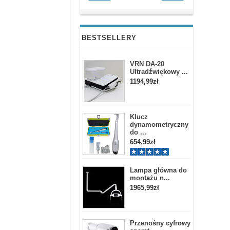
BESTSELLERY
VRN DA-20
Ultradźwiękowy ...
1194,99zł
Klucz
dynamometryczny
do ...
654,99zł
Lampa główna do
montażu n...
1965,99zł
Przenośny cyfrowy