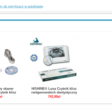
do sterylizacji w autoklawie
y skaner
HISHINE® Luna Czytnik klisz
ytnik klisz
rentgenowskich dentystyczny
ich USB
zł
743,99zł