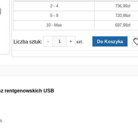
2 - 4
736,99zł
5 - 9
720,99zł
10 - Max
697,99zł
Liczba sztuk:
-
+
szt.
isz rentgenowskich USB
m.