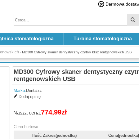
Darmowa dostawa
ątnica stomatologiczna
Turbina stomatologiczna
tgenowskich
- MD300 Cyfrowy skaner dentystyczny czytnik klisz rentgenowskich USB
MD300 Cyfrowy skaner dentystyczny czytn
rentgenowskich USB
Marka:
Dentalzz
Dodaj opinię
774,99zł
Nasza cena:
Cena hurtowa:
Ilość Zakres(jednostka)
Cena(jednostka)