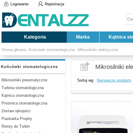
Logowanie
Rejestracja
Kategoria
Marka
Kątnica st
Strona główna
Końcówki stomatologiczne
Mikrosilniki elektryczne
-
-
Mikrosilniki el
Końcówki stomatologiczne
Mikrosilniki pneumatyczne
Sortuj wg
Najnowsze produkty
Turbina stomatologiczna
Kątnica stomatologiczna
Prostnica stomatologiczna
Zestaw rękojeści
Piaskarka Prophy
Rotory do Turbin