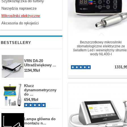
Szybkozłączka do turbiny
Narzędzia naprawcze
Mikrosilniki elektryczne
Akcesoria do rękojeści
Bezszczotkowy mikrosilniki
BESTSELLERY
stomatologiczne elektryczne ze
światłem Led i wewnętrzny strumie
wody NL400-I
VRN DA-20
Ultradźwiękowy ...
1331,9
1194,99zł
Klucz
dynamometryczny
do ...
654,99zł
Lampa główna do
montażu n...