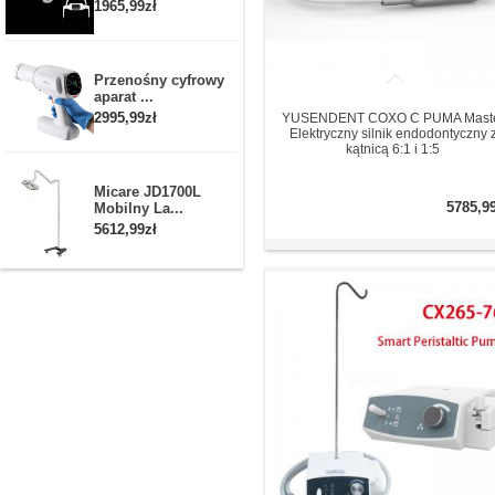
1965,99zł
Przenośny cyfrowy
aparat ...
2995,99zł
YUSENDENT COXO C PUMA Mast
Elektryczny silnik endodontyczny 
kątnicą 6:1 i 1:5
Micare JD1700L
5785,9
Mobilny La...
5612,99zł