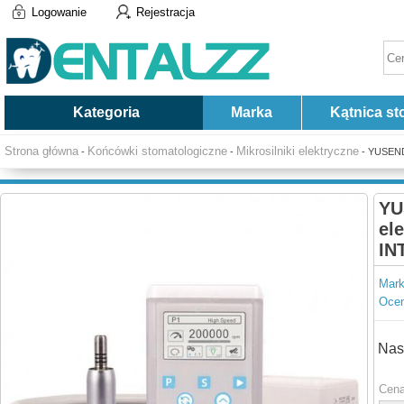
Logowanie
Rejestracja
Kategoria
Marka
Kątnica st
Strona główna
Końcówki stomatologiczne
Mikrosilniki elektryczne
-
-
- YUSEND
YU
el
IN
Mark
Ocen
Nas
Cena