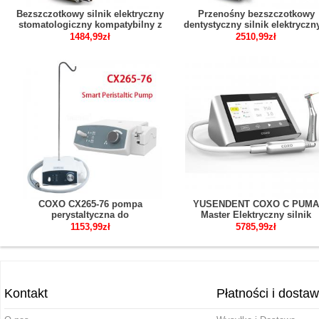
Bezszczotkowy silnik elektryczny
Przenośny bezszczotkowy
stomatologiczny kompatybilny z
dentystyczny silnik elektryczn
kątnicą 1:5 / 1:1 / 16:1 z butelką na
automatyczną butelką na wo
1484,99zł
2510,99zł
wodę
COXO CX265-76 pompa
YUSENDENT COXO C PUMA
perystaltyczna do
Master Elektryczny silnik
automatycznego zaopatrzenia w
endodontyczny z kątnicą 6:1 i 
1153,99zł
5785,99zł
wodę z silnikiem elektrycznym
dentystycznym
Kontakt
Płatności i dosta