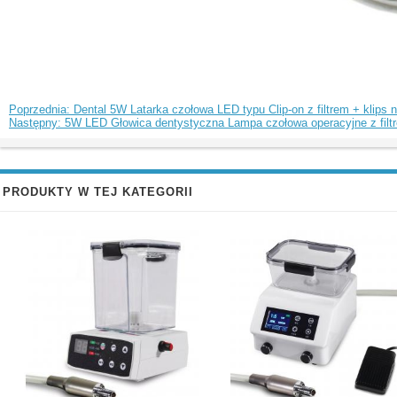
Poprzednia: Dental 5W Latarka czołowa LED typu Clip-on z filtrem + klips
Następny: 5W LED Głowica dentystyczna Lampa czołowa operacyjne z filtre
PRODUKTY W TEJ KATEGORII