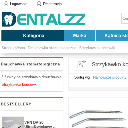
Logowanie
Rejestracja
Kategoria
Marka
Kątnica st
Strona główna
Dmuchawka stomatologiczna
Strzykawko końcówki
-
-
Strzykawko k
Dmuchawka stomatologiczna
3 funkcyjna strzykawko dmuchawka
Sortuj wg
Najnowsze produkty
Strzykawko końcówki
BESTSELLERY
VRN DA-20
Ultradźwiękowy ...