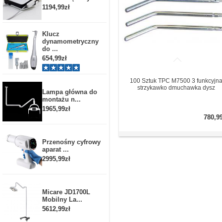
1194,99zł
Klucz
dynamometryczny
do ...
654,99zł
100 Sztuk TPC M7500 3 funkcyjn
strzykawko dmuchawka dysz
Lampa główna do
montażu n...
1965,99zł
780,9
Przenośny cyfrowy
aparat ...
2995,99zł
Micare JD1700L
Mobilny La...
5612,99zł