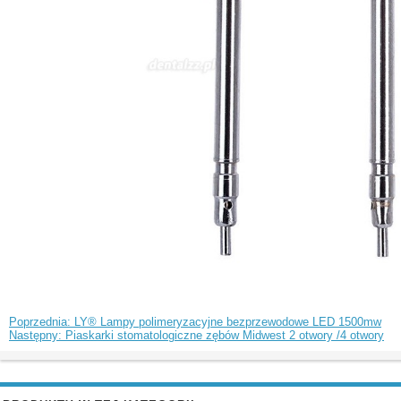
Poprzednia: LY® Lampy polimeryzacyjne bezprzewodowe LED 1500mw
Następny: Piaskarki stomatologiczne zębów Midwest 2 otwory /4 otwory