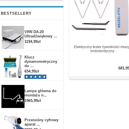
BESTSELLERY
VRN DA-20
Ultradźwiękowy ...
1194,99zł
Elektryczny tester żywotności miaz
endodontyczny
Klucz
dynamometryczny
do ...
681,9
654,99zł
Lampa główna do
montażu n...
1965,99zł
Przenośny cyfrowy
aparat ...