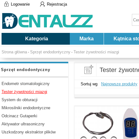
Logowanie
Rejestracja
Kategoria
Marka
Kątnica st
Strona główna
Sprzęt endodontyczny
Tester żywotności miazgi
-
-
Tester żywotn
Sprzęt endodontyczny
Endometr stomatologiczny
Sortuj wg
Najnowsze produkty
Tester żywotności miazgi
System do obturacji
Mikrosilniki endodontyczne
Odcinacz Gutaperki
Aktywator ultrasoniczny
Uszkodzony ekstraktor plików