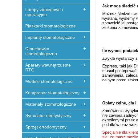
Jak mogę śledzić
Lampy zabiegowe i
Możesz śledzić swo
operacyjne
wysłana, wyślemy w
sprawdzić jej postę
Piaskarki stomatologiczne
złożenia zamówieni
Implanty stomatologiczne
Dmuchawka
Ile wynosi podatek
stomatologiczna
Zwykle wystarczy z
Aparaty wewnątrzustne
Express, taki jak D
RTG
musiał postępować z
zamówienia, zaleca 
celnym przed złoże
Modele stomatologiczne
Kompresor stomatologiczny
Opłaty celne, cła 
Materiały stomatologiczne
Zamówienia wysyłan
Symulator dentystyczny
nie zawiera żadnyc
określonymi przez a
podatków oraz wszel
Sprzęt ortodontyczny
Specjalnie dla klien
się, że masz możliw