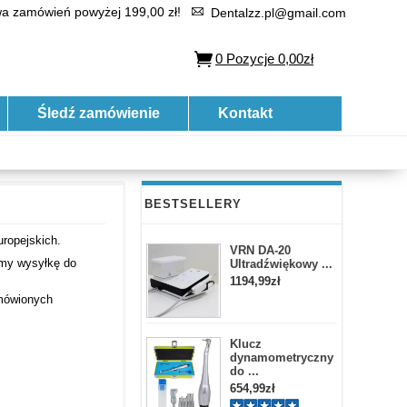
 zamówień powyżej 199,00 zł!
Dentalzz.pl@gmail.com
0
Pozycje
0,00zł
Śledź zamówienie
Kontakt
BESTSELLERY
uropejskich.
VRN DA-20
emy wysyłkę do
Ultradźwiękowy ...
1194,99zł
amówionych
Klucz
dynamometryczny
do ...
654,99zł