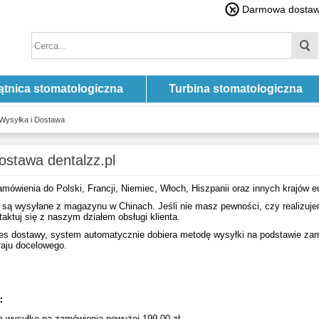
Darmowa dostawa
ątnica stomatologiczna
Turbina stomatologiczna
Wysyłka i Dostawa
ostawa dentalzz.pl
wienia do Polski, Francji, Niemiec, Włoch, Hiszpanii oraz innych krajów e
 są wysyłane z magazynu w Chinach. Jeśli nie masz pewności, czy realizuj
taktuj się z naszym działem obsługi klienta.
es dostawy, system automatycznie dobiera metodę wysyłki na podstawie z
raju docelowego.
ę：
ą wysyłkę na zamówienia powyżej 199,00 zł.