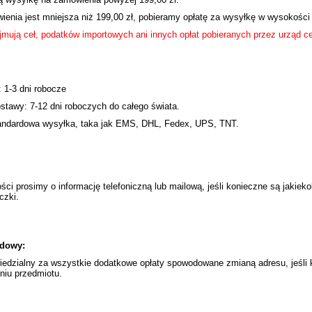
ienia jest mniejsza niż 199,00 zł, pobieramy opłatę za wysyłkę w wysokości 
mują ceł, podatków importowych ani innych opłat pobieranych przez urząd ce
 1-3 dni robocze
tawy: 7-12 dni roboczych do całego świata.
andardowa wysyłka, taka jak EMS, DHL, Fedex, UPS, TNT.
ści prosimy o informację telefoniczną lub mailową, jeśli konieczne są jakiek
czki.
dowy:
iedzialny za wszystkie dodatkowe opłaty spowodowane zmianą adresu, jeśli 
niu przedmiotu.