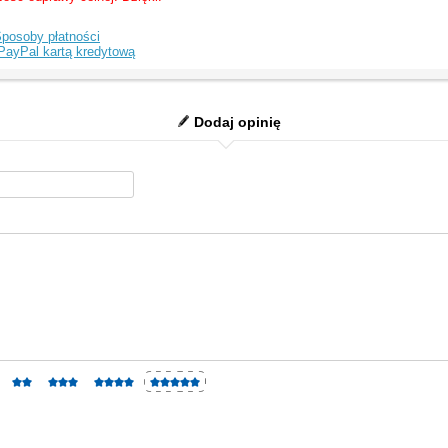
posoby płatności
PayPal kartą kredytową
Dodaj opinię