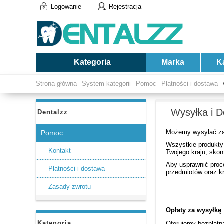
Logowanie
Rejestracja
Kategoria
Marka
K
Strona główna
System kategorii
Pomoc
Płatności i dostawa
-
-
-
- 
Wysyłka i D
Dentalzz
Możemy wysyłać zamó
Pomoc
Wszystkie produkty
Kontakt
Twojego kraju, skon
Aby usprawnić proc
Płatności i dostawa
przedmiotów oraz k
Zasady zwrotu
Opłaty za wysyłk
Kategoria
Oferujemy bezpłatn