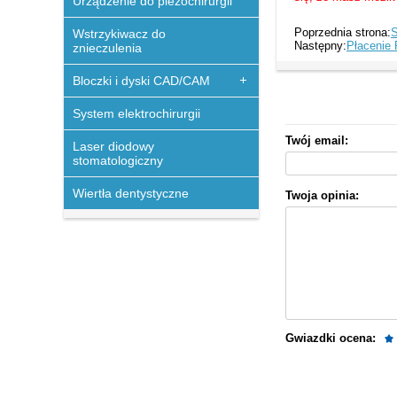
Urządzenie do piezochirurgii
Poprzednia strona:
S
Wstrzykiwacz do
Następny:
Płacenie 
znieczulenia
Bloczki i dyski CAD/CAM
System elektrochirurgii
Twój email:
Laser diodowy
stomatologiczny
Wiertła dentystyczne
Twoja opinia:
Gwiazdki ocena: