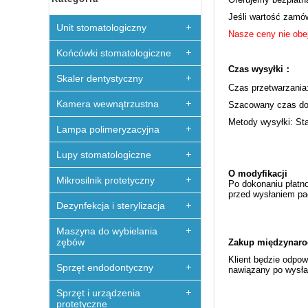
Jeśli wartość zamów
Unit stomatologiczny
Nasze ceny nie obej
Końcówki stomatologiczne
Czas wysyłki：
Skaler dentystyczny
Czas przetwarzania:
Kamera wewnątrzustna
Szacowany czas dos
Metody wysyłki: St
Lampa polimeryzacyjna
Lupy stomatologiczne
O modyfikacji
Mikrosilnik protetyczny
Po dokonaniu płatno
przed wysłaniem pa
Dezynfekcja i sterylizacja
Maszyna do wybielania
zębów
Zakup międzynaro
Klient będzie odpow
Sprzęt endodontyczny
nawiązany po wysła
Sprzęt i urządzenia
protetyczne