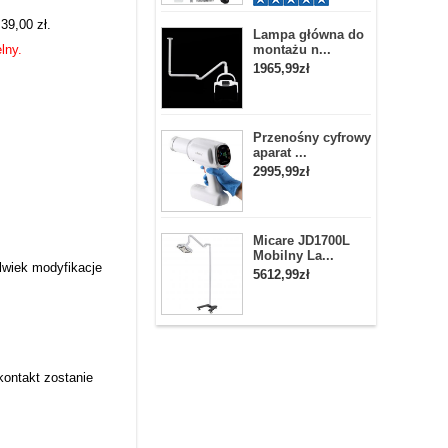
39,00 zł.
Lampa główna do
lny.
montażu n...
1965,99zł
Przenośny cyfrowy
aparat ...
2995,99zł
Micare JD1700L
Mobilny La...
olwiek modyfikacje
5612,99zł
kontakt zostanie