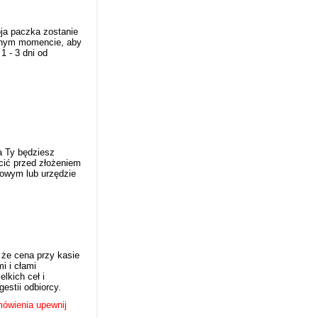
ja paczka zostanie
olnym momencie, aby
1 - 3 dni od
a Ty będziesz
cić przed złożeniem
towym lub urzędzie
 że cena przy kasie
i i cłami
lkich ceł i
estii odbiorcy.
amówienia upewnij