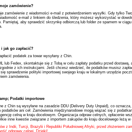
 moje zamówienie?
je zamówienie z wiadomości e-mail z potwierdzeniem wysyłki. Gdy tylko Two
iadomość e-mail z linkiem do śledzenia, który możesz wykorzystać w dow
p. Pamiętaj, aby sprawdzić skrzynkę odbiorczą lub folder ze spamem w ciągu 
a.
 i jak go zapłacić?
apłacić podatek za towar wysyłany z Chin.
HL lub Fedex, skontaktuje się z Tobą w celu zapłaty podatku przed dostawą, 
godnie z ich instrukcjami. Jeśli chcesz wiedzieć, ile podatków musisz zapła
się sprawdzenie polityki importowej swojego kraju w lokalnym urzędzie pocz
niem zamówienia.
i amp; Podatki importowe
e z Chin są wysyłane na zasadzie DDU (Delivery Duty Unpaid), co oznacza,
h podatków ani ceł. Zamówienia międzynarodowe mogą wiązać się z podatkam
gencję celną w kraju docelowym. Organizacja odpraw celnych, opłacenie wsze
kie inne kwestie związane z importem zakupów do kraju docelowego leżą w g
tów z Indii, Turcji, Brazylii i Republiki Południowej Afryki, przed złożeniem z
ość odprawy celnej. Dzięki!