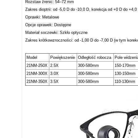
Rozstaw źrenic: 54–72 mm
Zakres dioptrii: od -5,0 D do -10,0 D, korekcja od +0 D do +4,0
Oprawki: Metalowe
Opcje oprawek: Dostępne
Materiał soczewki: Szkło optyczne
Zakres krótkowzroczności: od -1,00 D do -7,00 D (w tym kore
Model
Powiększenie
Odległość robocza
Pole widzeni
21NM-250X
2.5X
300-580mm
150-170mm
21NM-300X
3.0X
300-580mm
130-150mm
21NM-350X
3.5X
300-580mm
110-130mm