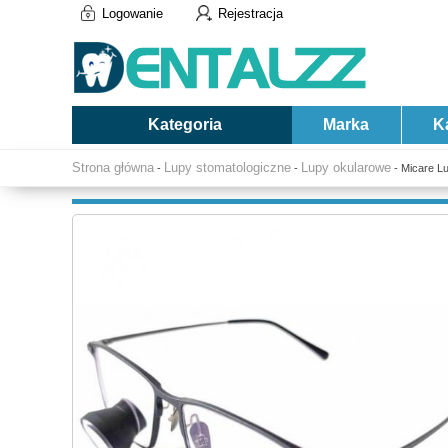
Logowanie
Rejestracja
Kategoria
Marka
K
Strona główna
Lupy stomatologiczne
Lupy okularowe
-
-
- Micare L