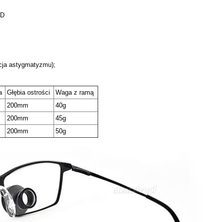
 D
kcja astygmatyzmu);
a
Głębia ostrości
Waga z ramą
200mm
40g
200mm
45g
200mm
50g