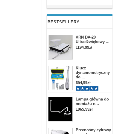
BESTSELLERY
VRN DA-20
Ultradźwiękowy ...
1194,99zł
Klucz
dynamometryczny
do ...
654,99zł
Lampa główna do
montażu n...
1965,99zł
Przenośny cyfrowy