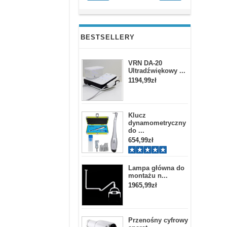
BESTSELLERY
VRN DA-20
Ultradźwiękowy ...
1194,99zł
Klucz
dynamometryczny
do ...
654,99zł
Lampa główna do
montażu n...
1965,99zł
Przenośny cyfrowy