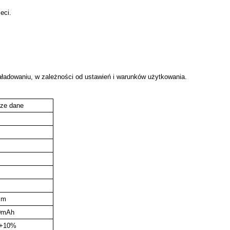
eci.
ładowaniu, w zależności od ustawień i warunków użytkowania.
sze dane
mm
0mAh
V+10%