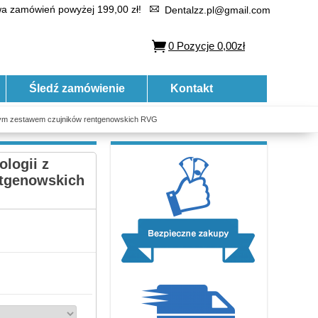
 zamówień powyżej 199,00 zł!
Dentalzz.pl@gmail.com
0
Pozycje
0,00zł
Śledź zamówienie
Kontakt
tnym zestawem czujników rentgenowskich RVG
logii z
tgenowskich