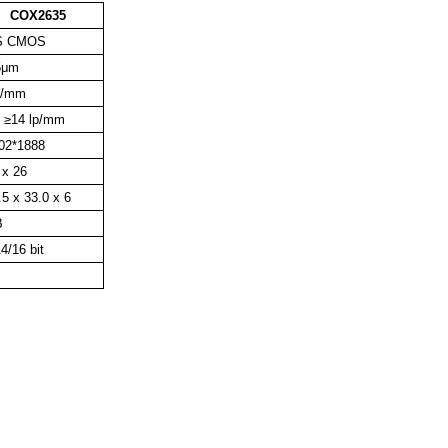
COX2635
S CMOS
5μm
p/mm
: ≥14 lp/mm
02*1888
 x 26
5 x 33.0 x 6
B
4/16 bit
s