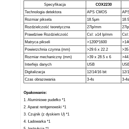
Specyfikacja
COX2230
Technologia detektora
APS CMOS
AP
Rozmiar piksela
18.5μm
18.
Rozdzielczość teoretyczna
27lp/mm
27l
Prawdziwe Rozdzielczość
CsI: ≥14 lp/mm
CsI
Matryca pikseli
>1200*1600
>14
Powierzchnia czynna (mm)
>29.6 x 22.2
>35
Rozmiar mechaniczny (mm)
>39 x 28.5 x 6
>44.
Interfejs danych
USB
US
Digitalizacja
12/14/16 bit
12/1
Czas obrazowania
3-4s
3-4
Opakowanie:
1. Aluminiowe pudełko *1
2. Aparat rentgenowski *1
3. Czujnik (z dyskiem U) *1
4. Ładowarka *1
5. Instrukcja *1