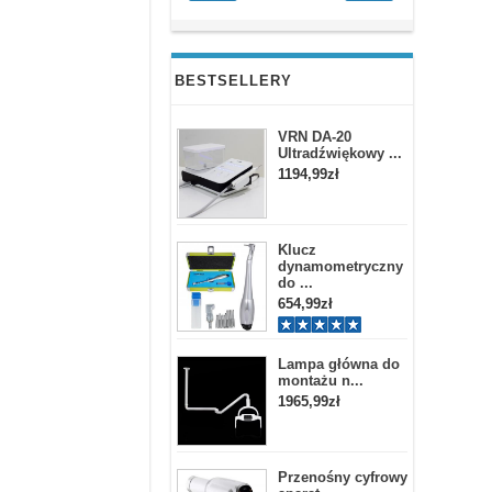
BESTSELLERY
VRN DA-20
Ultradźwiękowy ...
1194,99zł
Klucz
dynamometryczny
do ...
654,99zł
Lampa główna do
montażu n...
1965,99zł
Przenośny cyfrowy