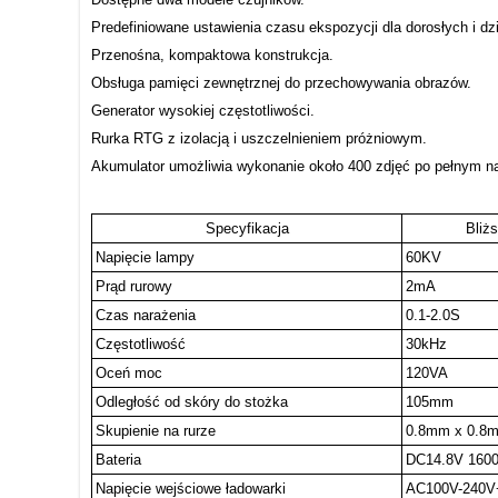
Predefiniowane ustawienia czasu ekspozycji dla dorosłych i dzi
Przenośna, kompaktowa konstrukcja.
Obsługa pamięci zewnętrznej do przechowywania obrazów.
Generator wysokiej częstotliwości.
Rurka RTG z izolacją i uszczelnieniem próżniowym.
Akumulator umożliwia wykonanie około 400 zdjęć po pełnym na
Specyfikacja
Bliż
Napięcie lampy
60KV
Prąd rurowy
2mA
Czas narażenia
0.1-2.0S
Częstotliwość
30kHz
Oceń moc
120VA
Odległość od skóry do stożka
105mm
Skupienie na rurze
0.8mm x 0.8
Bateria
DC14.8V 160
Napięcie wejściowe ładowarki
AC100V-240