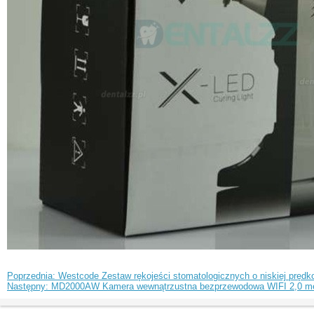
Poprzednia: Westcode Zestaw rękojeści stomatologicznych o niskiej prędk
Następny: MD2000AW Kamera wewnątrzustna bezprzewodowa WIFI 2,0 me