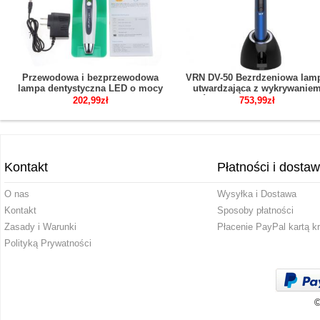
Przewodowa i bezprzewodowa
VRN DV-50 Bezrdzeniowa lam
lampa dentystyczna LED o mocy
utwardzająca z wykrywanie
5W 1500mw
próchnicy i radiometrem LE
202,99zł
753,99zł
Kontakt
Płatności i dosta
O nas
Wysyłka i Dostawa
Kontakt
Sposoby płatności
Zasady i Warunki
Płacenie PayPal kartą k
Polityką Prywatności
©