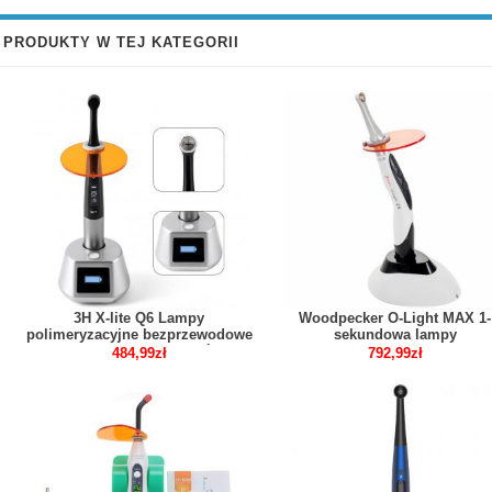
PRODUKTY W TEJ KATEGORII
3H X-lite Q6 Lampy
Woodpecker O-Light MAX 1-
polimeryzacyjne bezprzewodowe
sekundowa lampy
LED 1 sekundę z miernik światła
polimeryzacyjne LED do
484,99zł
792,99zł
korpus metalowy
utwardzania z metalową głowi