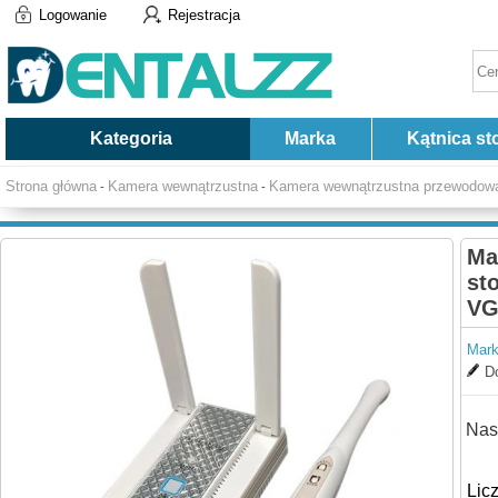
Logowanie
Rejestracja
Kategoria
Marka
Kątnica st
Strona główna
Kamera wewnątrzustna
Kamera wewnątrzustna przewodow
-
-
Ma
st
VG
Mark
Do
Nas
Lic